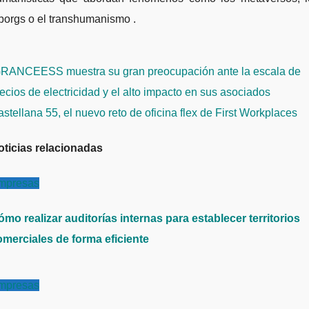
borgs o el transhumanismo .
avegación
RANCEESS muestra su gran preocupación ante la escala de
e
ecios de electricidad y el alto impacto en sus asociados
ntradas
stellana 55, el nuevo reto de oficina flex de First Workplaces
oticias relacionadas
mpresas
mo realizar auditorías internas para establecer territorios
omerciales de forma eficiente
mpresas