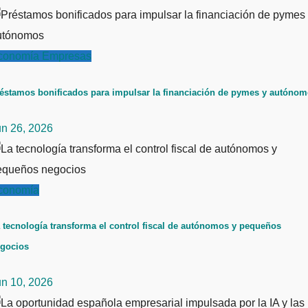
conomía
Empresas
éstamos bonificados para impulsar la financiación de pymes y autóno
un 26, 2026
conomía
 tecnología transforma el control fiscal de autónomos y pequeños
gocios
un 10, 2026