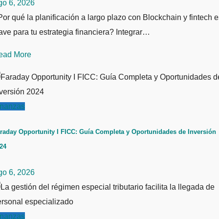
go 6, 2026
or qué la planificación a largo plazo con Blockchain y fintech e
ave para tu estrategia financiera? Integrar…
ead More
inanzas
raday Opportunity I FICC: Guía Completa y Oportunidades de Inversión
24
go 6, 2026
inanzas