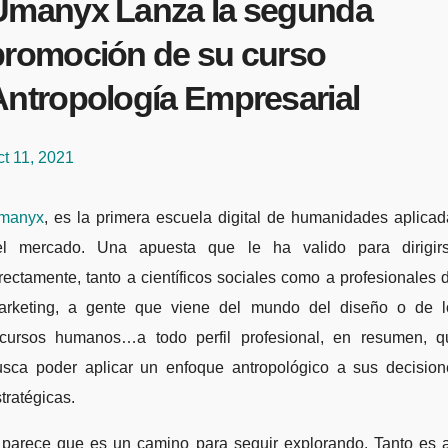
Umanyx Lanza la segunda
promoción de su curso
Antropología Empresarial
t 11, 2021
manyx
, es la primera escuela digital de humanidades aplica
el mercado. Una apuesta que le ha valido para dirigirs
rectamente, tanto a científicos sociales como a profesionales 
arketing, a gente que viene del mundo del diseño o de l
ecursos humanos…a todo perfil profesional, en resumen, q
usca poder aplicar un enfoque antropológico a sus decision
tratégicas.
 parece que es un camino para seguir explorando. Tanto es a