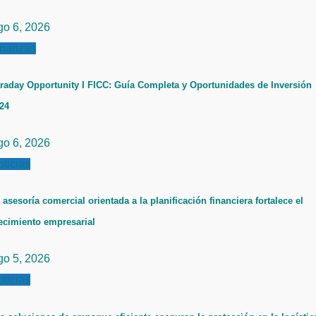
go 6, 2026
inanzas
raday Opportunity I FICC: Guía Completa y Oportunidades de Inversión
24
go 6, 2026
ticias
 asesoría comercial orientada a la planificación financiera fortalece el
ecimiento empresarial
go 5, 2026
ticias