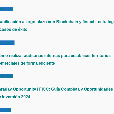
inanzas
anificación a largo plazo con Blockchain y fintech: estrateg
 casos de éxito
mpresas
mo realizar auditorías internas para establecer territorios
omerciales de forma eficiente
inanzas
araday Opportunity I FICC: Guía Completa y Oportunidades
e Inversión 2024
ticias