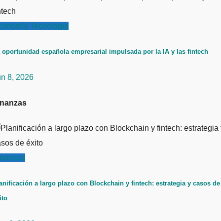
conomía
Tecnología
 oportunidad española empresarial impulsada por la IA y las fintech
un 8, 2026
inanzas
inanzas
anificación a largo plazo con Blockchain y fintech: estrategia y casos de
ito