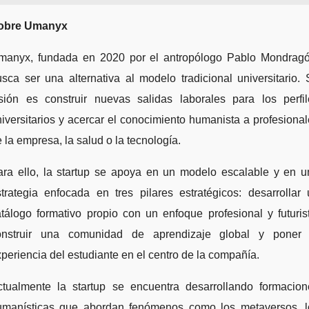
obre Umanyx
manyx, fundada en 2020 por el antropólogo Pablo Mondragó
sca ser una alternativa al modelo tradicional universitario.
isión es construir nuevas salidas laborales para los perfil
iversitarios y acercar el conocimiento humanista a profesiona
 la empresa, la salud o la tecnología.
ara ello, la startup se apoya en un modelo escalable y en u
trategia enfocada en tres pilares estratégicos: desarrollar
tálogo formativo propio con un enfoque profesional y futuris
onstruir una comunidad de aprendizaje global y poner 
periencia del estudiante en el centro de la compañía.
ctualmente la startup se encuentra desarrollando formacion
umanísticas que abordan fenómenos como los metaversos, l