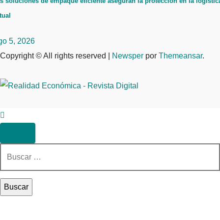
s soluciones de empaque eficiente aseguran la protección en la logístic
tual
go 5, 2026
Copyright © All rights reserved
|
Newsper
por
Themeansar
.
Buscar: