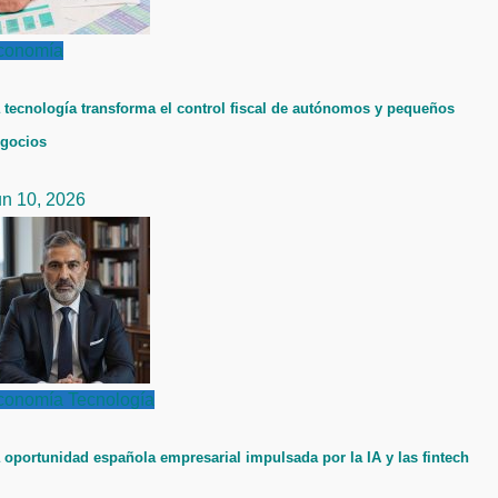
conomía
 tecnología transforma el control fiscal de autónomos y pequeños
gocios
un 10, 2026
conomía
Tecnología
 oportunidad española empresarial impulsada por la IA y las fintech