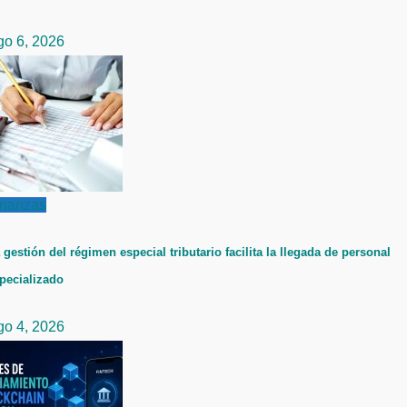
go 6, 2026
inanzas
 gestión del régimen especial tributario facilita la llegada de personal
pecializado
go 4, 2026