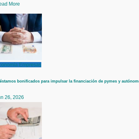
ead More
conomía
Empresas
éstamos bonificados para impulsar la financiación de pymes y autóno
un 26, 2026