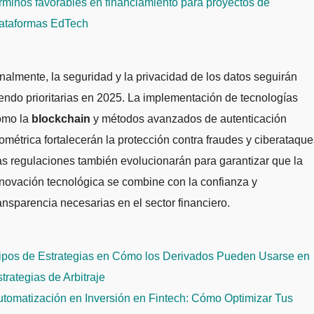
rminos favorables en financiamiento para proyectos de
lataformas EdTech
nalmente, la seguridad y la privacidad de los datos seguirán
endo prioritarias en 2025. La implementación de tecnologías
omo la
blockchain
y métodos avanzados de autenticación
ométrica fortalecerán la protección contra fraudes y ciberataque
s regulaciones también evolucionarán para garantizar que la
novación tecnológica se combine con la confianza y
ansparencia necesarias en el sector financiero.
avegación
ipos de Estrategias en Cómo los Derivados Pueden Usarse en
e
trategias de Arbitraje
ntradas
tomatización en Inversión en Fintech: Cómo Optimizar Tus