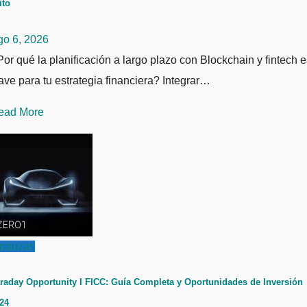
ito
go 6, 2026
or qué la planificación a largo plazo con Blockchain y fintech e
ave para tu estrategia financiera? Integrar…
ead More
inanzas
raday Opportunity I FICC: Guía Completa y Oportunidades de Inversión
24