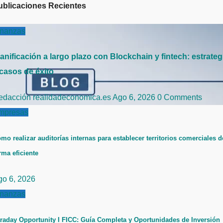
ublicaciones Recientes
inanzas
anificación a largo plazo con Blockchain y fintech: estrateg
 casos de éxito
edacción realidadeconomica.es
Ago 6, 2026
0 Comments
mpresas
mo realizar auditorías internas para establecer territorios comerciales d
rma eficiente
go 6, 2026
inanzas
raday Opportunity I FICC: Guía Completa y Oportunidades de Inversión