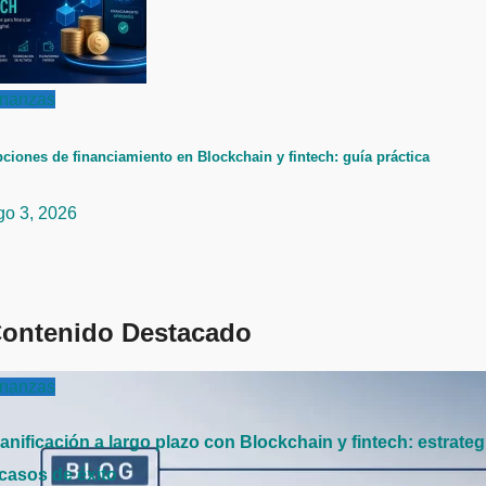
inanzas
ciones de financiamiento en Blockchain y fintech: guía práctica
go 3, 2026
ontenido Destacado
inanzas
anificación a largo plazo con Blockchain y fintech: estrateg
 casos de éxito