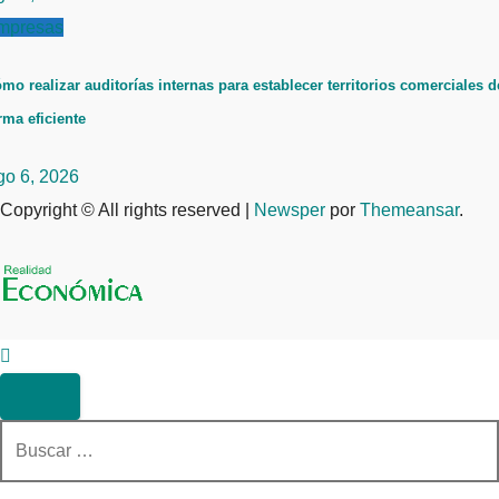
mpresas
mo realizar auditorías internas para establecer territorios comerciales d
rma eficiente
go 6, 2026
Copyright © All rights reserved
|
Newsper
por
Themeansar
.
Buscar: