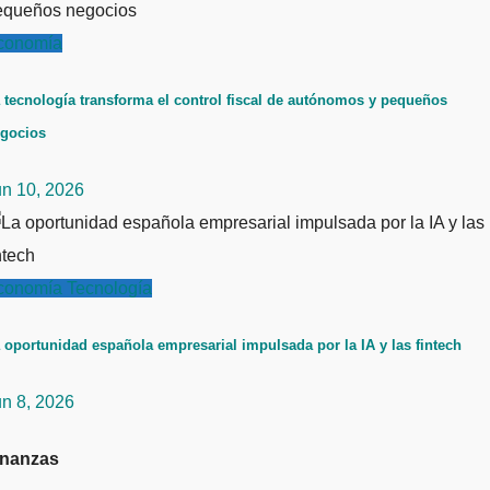
conomía
 tecnología transforma el control fiscal de autónomos y pequeños
gocios
un 10, 2026
conomía
Tecnología
 oportunidad española empresarial impulsada por la IA y las fintech
un 8, 2026
inanzas