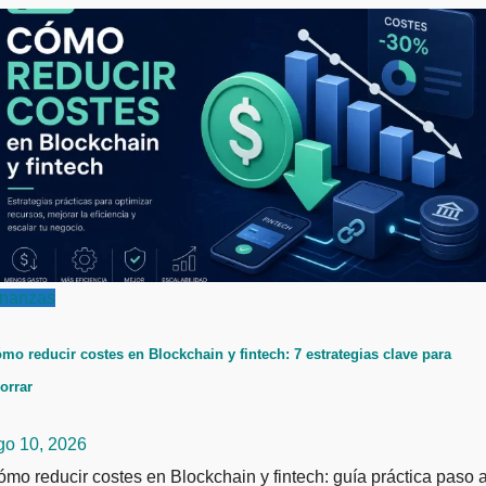
inanzas
mo reducir costes en Blockchain y fintech: 7 estrategias clave para
orrar
go 10, 2026
mo reducir costes en Blockchain y fintech: guía práctica paso 