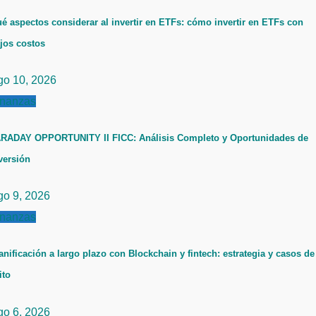
é aspectos considerar al invertir en ETFs: cómo invertir en ETFs con
jos costos
go 10, 2026
inanzas
RADAY OPPORTUNITY II FICC: Análisis Completo y Oportunidades de
versión
go 9, 2026
inanzas
anificación a largo plazo con Blockchain y fintech: estrategia y casos de
ito
go 6, 2026