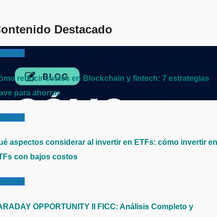
ontenido Destacado
inanzas
ómo reducir costes en Blockchain y fintech: 7 estrategias
lave para ahorrar
inanzas
ué aspectos considerar al invertir en ETFs: cómo invertir e
TFs con bajos costos
inanzas
ARADAY OPPORTUNITY II FICC: Análisis Completo y