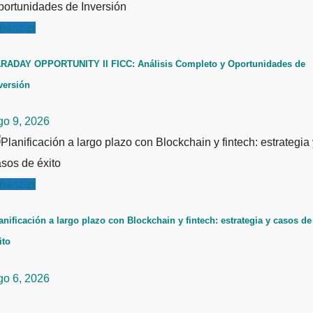
inanzas
RADAY OPPORTUNITY II FICC: Análisis Completo y Oportunidades de
versión
go 9, 2026
inanzas
anificación a largo plazo con Blockchain y fintech: estrategia y casos de
ito
go 6, 2026