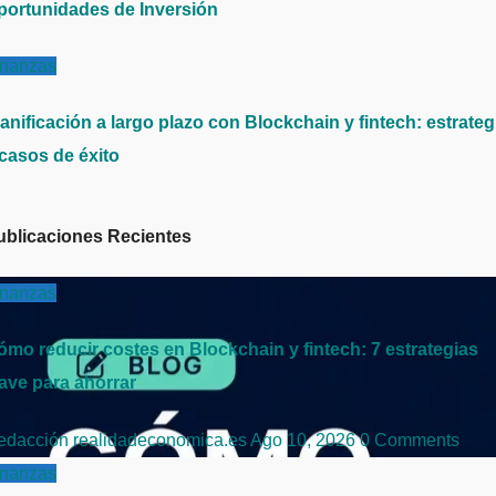
portunidades de Inversión
inanzas
anificación a largo plazo con Blockchain y fintech: estrateg
 casos de éxito
ublicaciones Recientes
inanzas
ómo reducir costes en Blockchain y fintech: 7 estrategias
lave para ahorrar
edacción realidadeconomica.es
Ago 10, 2026
0 Comments
inanzas