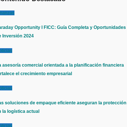
inanzas
araday Opportunity I FICC: Guía Completa y Oportunidades
e Inversión 2024
ticias
 asesoría comercial orientada a la planificación financiera
rtalece el crecimiento empresarial
ticias
as soluciones de empaque eficiente aseguran la protección
 la logística actual
ticias