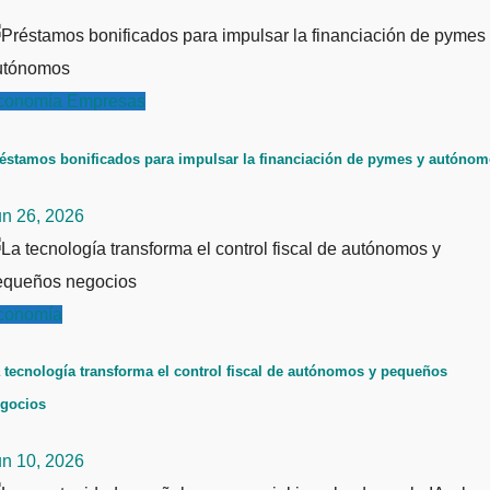
conomía
Empresas
éstamos bonificados para impulsar la financiación de pymes y autóno
un 26, 2026
conomía
 tecnología transforma el control fiscal de autónomos y pequeños
gocios
un 10, 2026