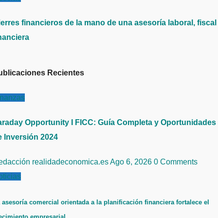
erres financieros de la mano de una asesoría laboral, fiscal
nanciera
ublicaciones Recientes
inanzas
araday Opportunity I FICC: Guía Completa y Oportunidades
e Inversión 2024
edacción realidadeconomica.es
Ago 6, 2026
0 Comments
ticias
 asesoría comercial orientada a la planificación financiera fortalece el
ecimiento empresarial