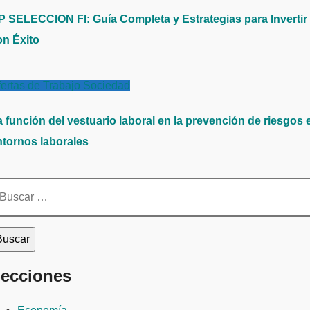
P SELECCION FI: Guía Completa y Estrategias para Invertir
on Éxito
ertas de Trabajo
Sociedad
a función del vestuario laboral en la prevención de riesgos 
ntornos laborales
scar:
ecciones