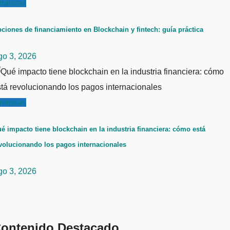
inanzas
ciones de financiamiento en Blockchain y fintech: guía práctica
go 3, 2026
inanzas
é impacto tiene blockchain en la industria financiera: cómo está
volucionando los pagos internacionales
go 3, 2026
ontenido Destacado