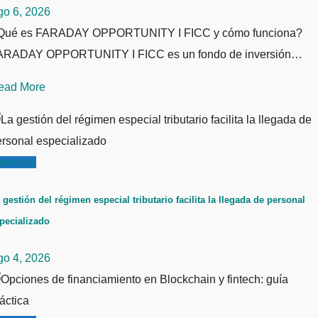
go 6, 2026
Qué es FARADAY OPPORTUNITY I FICC y cómo funciona?
ARADAY OPPORTUNITY I FICC es un fondo de inversión…
ead More
inanzas
 gestión del régimen especial tributario facilita la llegada de personal
pecializado
go 4, 2026