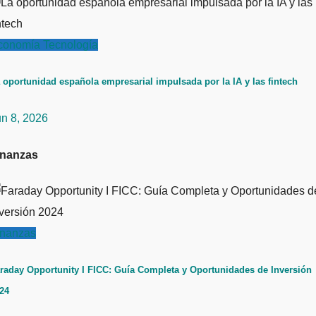
conomía
Tecnología
 oportunidad española empresarial impulsada por la IA y las fintech
un 8, 2026
inanzas
inanzas
raday Opportunity I FICC: Guía Completa y Oportunidades de Inversión
24