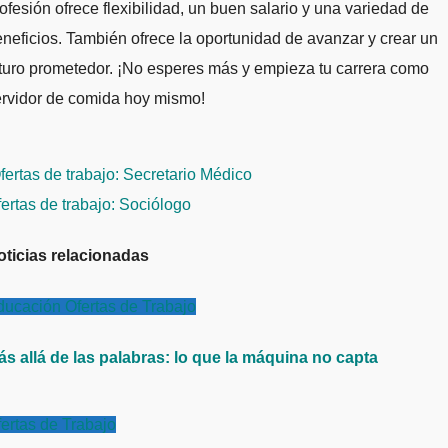
ofesión ofrece flexibilidad, un buen salario y una variedad de
neficios. También ofrece la oportunidad de avanzar y crear un
turo prometedor. ¡No esperes más y empieza tu carrera como
ervidor de comida hoy mismo!
avegación
ertas de trabajo: Secretario Médico
e
ertas de trabajo: Sociólogo
ntradas
oticias relacionadas
ducación
Ofertas de Trabajo
ás allá de las palabras: lo que la máquina no capta
ertas de Trabajo