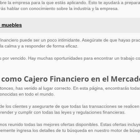
obre la empresa para la que estás aplicando. Esto te ayudará a prepara
rás hablar con conocimiento sobre la industria y la empresa.
de muebles
 financiero puede ser un poco intimidante. Asegúrate de que hayas p
la calma y a responder de forma eficaz.
des por vencido. Hay muchas oportunidades para encontrar un trabajo c
o como Cajero Financiero en el Mercad
nces, has venido al lugar correcto. En esta página, encontrarás todas
conocidas en todo el mundo.
de los clientes y asegurarte de que todas las transacciones se realice
nder y cumplir con todas las leyes y regulaciones financieras.
mos reunido todas las mejores ofertas disponibles. Estas ofertas inclu
plemente ingresa los detalles de tu búsqueda en nuestro motor de bús