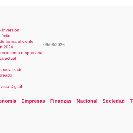
 Inversión
 éxito
 de forma eficiente
09/08/2026
ón 2024
 crecimiento empresarial
ca actual
a
especializado
mbreado
onomía
Empresas
Finanzas
Nacional
Sociedad
T