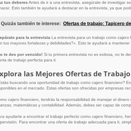
z tus deberes
Antes de ir a una entrevista, asegúrate de investigar s
hacer. Esto también te ayudará a destacar en la entrevista, ya que pod
Quizás también te interese:
Ofertas de trabajo: Tapicero 
epárate para la entrevista
La entrevista para un trabajo como cajero
n tus mayores fortalezas y debilidades?». Esto te ayudará a mantener 
o te des por vencido!
Si tu primera entrevista no es exitosa, no te 
erta de trabajo perfecta para ti.
xplora las Mejores Ofertas de Trabaj
stás buscando una oportunidad de trabajo como cajero financiero? Ento
sponibles en el mercado. Estas ofertas son ofrecidas por empresas re
mo cajero financiero, tendrás la responsabilidad de manejar el dinero 
nanzas, matemáticas y contabilidad. Además, debes ser capaz de compre
ra ayudarte a encontrar el trabajo perfecto como cajero financiero, he
pervisión. Para encontrar una oferta de trabajo adecuada para ti, sim