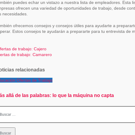
mbién puedes echar un vistazo a nuestra lista de empleadores. Esta l
presas ofrecen una variedad de oportunidades de trabajo, desde contr
s necesidades.
mbién ofrecemos consejos y consejos útiles para ayudarte a prepararte
perar. Estos consejos te ayudarán a prepararte para tu entrevista de m
avegación
ertas de trabajo: Cajero
ertas de trabajo: Camarero
e
ntradas
oticias relacionadas
ducación
Ofertas de Trabajo
ás allá de las palabras: lo que la máquina no capta
scar: