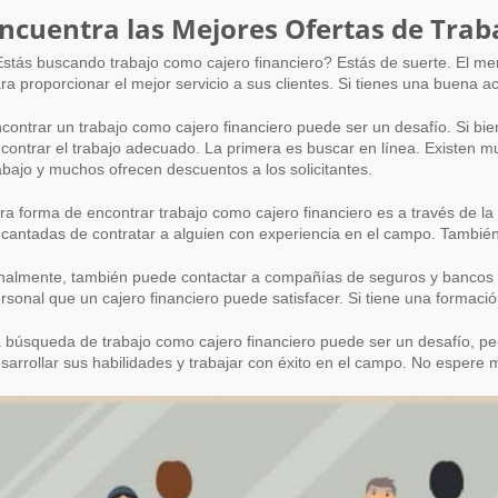
ncuentra las Mejores Ofertas de Trab
ionales con experiencia y aptitudes
ra proporcionar el mejor servicio a sus clientes. Si tienes una buena a
contrar un trabajo como cajero financiero puede ser un desafío. Si 
contrar el trabajo adecuado. La primera es buscar en línea. Existen mu
abajo y muchos ofrecen descuentos a los solicitantes.
ra forma de encontrar trabajo como cajero financiero es a través de l
cantadas de contratar a alguien con experiencia en el campo. También 
nalmente, también puede contactar a compañías de seguros y bancos pa
rsonal que un cajero financiero puede satisfacer. Si tiene una forma
 búsqueda de trabajo como cajero financiero puede ser un desafío, per
sarrollar sus habilidades y trabajar con éxito en el campo. No esper