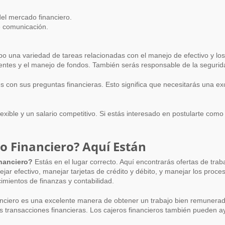
el mercado financiero.
e comunicación.
abo una variedad de tareas relacionadas con el manejo de efectivo y lo
lientes y el manejo de fondos. También serás responsable de la seguridad
es con sus preguntas financieras. Esto significa que necesitarás una ex
lexible y un salario competitivo. Si estás interesado en postularte co
o Financiero? Aquí Están
nanciero?
Estás en el lugar correcto. Aquí encontrarás ofertas de tra
ejar efectivo, manejar tarjetas de crédito y débito, y manejar los proc
cimientos de finanzas y contabilidad.
anciero es una excelente manera de obtener un trabajo bien remunerado 
s transacciones financieras. Los cajeros financieros también pueden ay