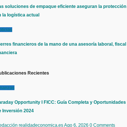
as soluciones de empaque eficiente aseguran la protección
 la logística actual
ticias
erres financieros de la mano de una asesoría laboral, fiscal
nanciera
ublicaciones Recientes
inanzas
araday Opportunity I FICC: Guía Completa y Oportunidades
e Inversión 2024
edacción realidadeconomica.es
Ago 6, 2026
0 Comments