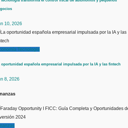
 tecnología transforma el control fiscal de autónomos y pequeños
gocios
un 10, 2026
conomía
Tecnología
 oportunidad española empresarial impulsada por la IA y las fintech
un 8, 2026
inanzas
inanzas