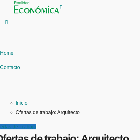
Saltar
al
contenido
Home
Contacto
Inicio
Ofertas de trabajo: Arquitecto
ertas de Trabajo
fertas de trabajo: Arquitecto