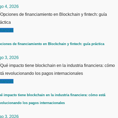
go 4, 2026
inanzas
ciones de financiamiento en Blockchain y fintech: guía práctica
go 3, 2026
inanzas
é impacto tiene blockchain en la industria financiera: cómo está
volucionando los pagos internacionales
go 3, 2026