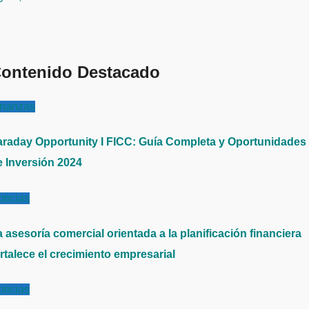
ontenido Destacado
inanzas
araday Opportunity I FICC: Guía Completa y Oportunidades
e Inversión 2024
ticias
 asesoría comercial orientada a la planificación financiera
rtalece el crecimiento empresarial
ticias