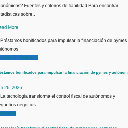
onómicos? Fuentes y criterios de fiabilidad Para encontrar
stadísticas sobre…
ead More
conomía
Empresas
éstamos bonificados para impulsar la financiación de pymes y autóno
un 26, 2026
conomía