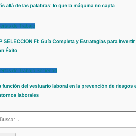
ás allá de las palabras: lo que la máquina no capta
ertas de Trabajo
P SELECCION FI: Guía Completa y Estrategias para Invertir
on Éxito
ertas de Trabajo
Sociedad
a función del vestuario laboral en la prevención de riesgos 
ntornos laborales
scar: