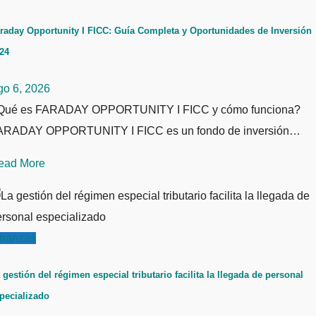
raday Opportunity I FICC: Guía Completa y Oportunidades de Inversión
24
go 6, 2026
Qué es FARADAY OPPORTUNITY I FICC y cómo funciona?
ARADAY OPPORTUNITY I FICC es un fondo de inversión…
ead More
inanzas
 gestión del régimen especial tributario facilita la llegada de personal
pecializado