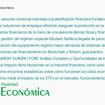
Saltar
tima Hora:
al
contenido
 asesoría comercial orientada a la planificación financiera fortale
s soluciones de empaque eficiente aseguran la protección en la l
erres financieros de la mano de una asesoría laboral, fiscal y fina
 gestión del régimen especial tributario facilita la llegada de per
 sector del equipamiento registra mayor demanda de sistemas 
ciones de financiamiento en Blockchain y fintech: guía práctica
ARADAY EUROPA I FCRE: Análisis Completo y Oportunidades de I
é impacto tiene blockchain en la industria financiera: cómo está
mo encontrar estadísticas sobre cómo funcionan los ciclos econó
mo medir el impacto de los ETFs en el mercado: funcionamiento y