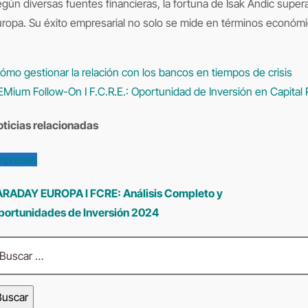
gún diversas fuentes financieras, la fortuna de Isak Andic super
ropa. Su éxito empresarial no solo se mide en términos económi
mo gestionar la relación con los bancos en tiempos de crisis
avegación
Mium Follow-On I F.C.R.E.: Oportunidad de Inversión en Capital
e
oticias relacionadas
ntradas
mpresas
ARADAY EUROPA I FCRE: Análisis Completo y
portunidades de Inversión 2024
scar: