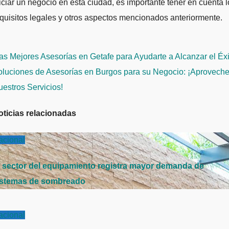
iciar un negocio en esta ciudad, es importante tener en cuenta l
quisitos legales y otros aspectos mencionados anteriormente.
avegación
s Mejores Asesorías en Getafe para Ayudarte a Alcanzar el Éxi
e
oluciones de Asesorías en Burgos para su Negocio: ¡Aprovech
ntradas
estros Servicios!
oticias relacionadas
acional
l sector del equipamiento registra mayor demanda de
istemas de sombreado
acional