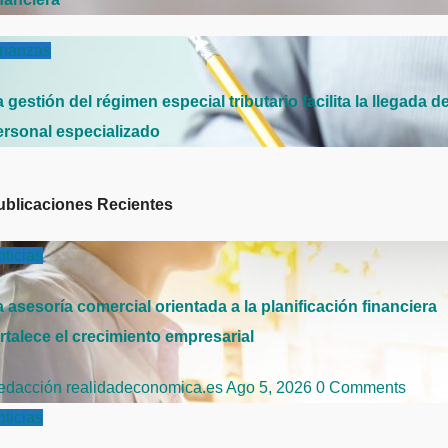
inanzas
 gestión del régimen especial tributario facilita la llegada d
ersonal especializado
ublicaciones Recientes
ticias
 asesoría comercial orientada a la planificación financiera
rtalece el crecimiento empresarial
edacción realidadeconomica.es
Ago 5, 2026
0 Comments
ticias