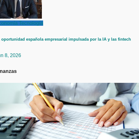
conomía
Tecnología
 oportunidad española empresarial impulsada por la IA y las fintech
un 8, 2026
inanzas