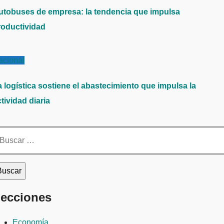
utobuses de empresa: la tendencia que impulsa
roductividad
acional
a logística sostiene el abastecimiento que impulsa la
tividad diaria
scar:
ecciones
Economía