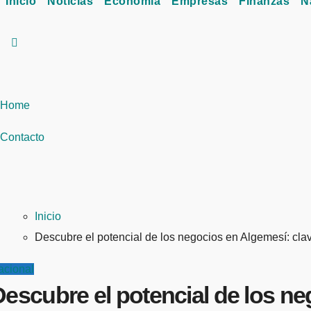
Inicio
Noticias
Economía
Empresas
Finanzas
N
Home
Contacto
Inicio
Descubre el potencial de los negocios en Algemesí: clav
acional
escubre el potencial de los ne