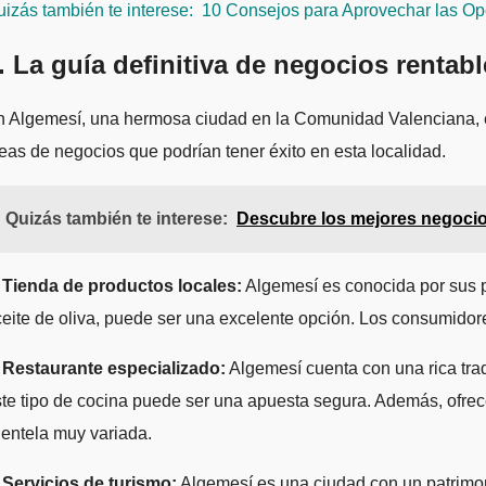
izás también te interese:
10 Consejos para Aprovechar las Op
. La guía definitiva de negocios rentab
 Algemesí, una hermosa ciudad en la Comunidad Valenciana, ex
eas de negocios que podrían tener éxito en esta localidad.
Quizás también te interese:
Descubre los mejores negocios
. Tienda de productos locales:
Algemesí es conocida por sus pr
eite de oliva, puede ser una excelente opción. Los consumidor
. Restaurante especializado:
Algemesí cuenta con una rica trad
te tipo de cocina puede ser una apuesta segura. Además, ofre
ientela muy variada.
 Servicios de turismo:
Algemesí es una ciudad con un patrimonio