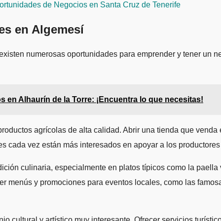
ortunidades de Negocios en Santa Cruz de Tenerife
les en Algemesí
isten numerosas oportunidades para emprender y tener un nego
 en Alhaurín de la Torre: ¡Encuentra lo que necesitas!
oductos agrícolas de alta calidad. Abrir una tienda que venda 
es cada vez están más interesados en apoyar a los productores
ición culinaria, especialmente en platos típicos como la paella 
cer menús y promociones para eventos locales, como las famosa
 cultural y artístico muy interesante. Ofrecer servicios turíst