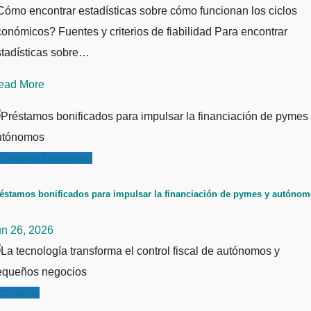
ómo encontrar estadísticas sobre cómo funcionan los ciclos
onómicos? Fuentes y criterios de fiabilidad Para encontrar
stadísticas sobre…
ead More
conomía
Empresas
éstamos bonificados para impulsar la financiación de pymes y autóno
un 26, 2026
conomía