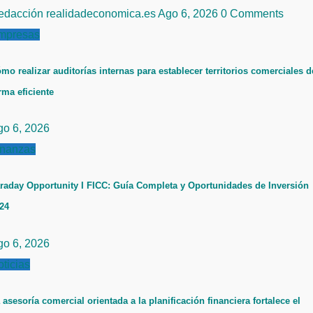
edacción realidadeconomica.es
Ago 6, 2026
0 Comments
mpresas
mo realizar auditorías internas para establecer territorios comerciales d
rma eficiente
go 6, 2026
inanzas
raday Opportunity I FICC: Guía Completa y Oportunidades de Inversión
24
go 6, 2026
ticias
 asesoría comercial orientada a la planificación financiera fortalece el