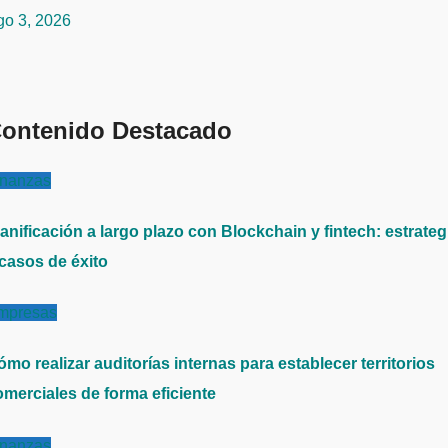
go 3, 2026
ontenido Destacado
inanzas
anificación a largo plazo con Blockchain y fintech: estrateg
 casos de éxito
mpresas
mo realizar auditorías internas para establecer territorios
omerciales de forma eficiente
inanzas