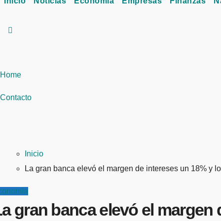
Inicio
Noticias
Economía
Empresas
Finanzas
N
Home
Contacto
Inicio
La gran banca elevó el margen de intereses un 18% y l
conomía
La gran banca elevó el margen 