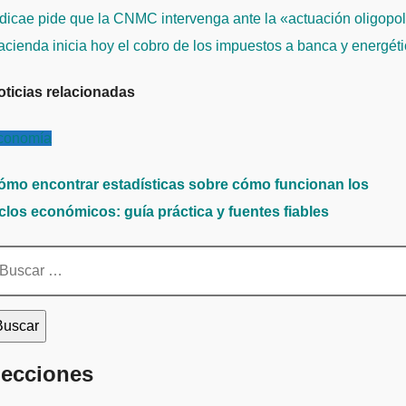
avegación
icae pide que la CNMC intervenga ante la «actuación oligopolí
e
cienda inicia hoy el cobro de los impuestos a banca y energét
ntradas
oticias relacionadas
conomía
ómo encontrar estadísticas sobre cómo funcionan los
iclos económicos: guía práctica y fuentes fiables
scar:
ecciones