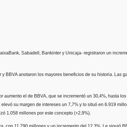
xaBank, Sabadell, Bankinter y Unicaja- registraron un increm
r y BBVA anotaron los mayores beneficios de su historia. Las g
or aumento el de BBVA, que se incrementó un 30,4%, hasta los 1
elevó su margen de intereses un 7,7% y lo situó en 6.919 millo
izó 1.058 millones por este concepto (+2,9%).
fra, con 11.790 millones y un incremento del 12,3%. Le siguió