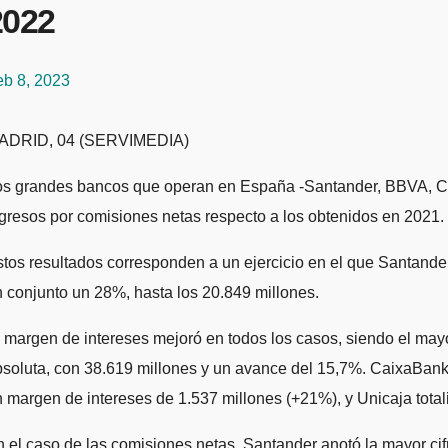
2022
eb 8, 2023
MADRID, 04 (SERVIMEDIA)
s grandes bancos que operan en España -Santander, BBVA, Cai
gresos por comisiones netas respecto a los obtenidos en 2021.
tos resultados corresponden a un ejercicio en el que Santande
 conjunto un 28%, hasta los 20.849 millones.
 margen de intereses mejoró en todos los casos, siendo el may
soluta, con 38.619 millones y un avance del 15,7%. CaixaBank 
 margen de intereses de 1.537 millones (+21%), y Unicaja total
 el caso de las comisiones netas, Santander anotó la mayor ci