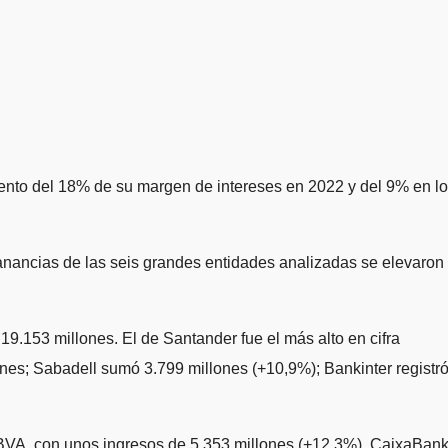
ento del 18% de su margen de intereses en 2022 y del 9% en l
anancias de las seis grandes entidades analizadas se elevaron
9.153 millones. El de Santander fue el más alto en cifra
nes; Sabadell sumó 3.799 millones (+10,9%); Bankinter registr
 BBVA, con unos ingresos de 5.353 millones (+12,3%), CaixaBan