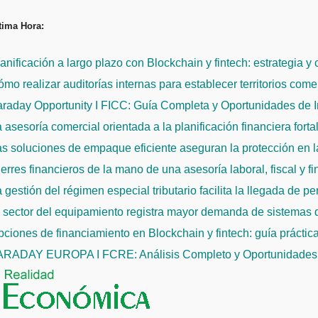
Saltar
tima Hora:
al
contenido
anificación a largo plazo con Blockchain y fintech: estrategia y
mo realizar auditorías internas para establecer territorios come
raday Opportunity I FICC: Guía Completa y Oportunidades de 
 asesoría comercial orientada a la planificación financiera fort
s soluciones de empaque eficiente aseguran la protección en la
erres financieros de la mano de una asesoría laboral, fiscal y f
 gestión del régimen especial tributario facilita la llegada de p
l sector del equipamiento registra mayor demanda de sistemas
ciones de financiamiento en Blockchain y fintech: guía práctic
ARADAY EUROPA I FCRE: Análisis Completo y Oportunidades 