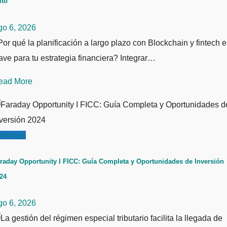
ito
go 6, 2026
or qué la planificación a largo plazo con Blockchain y fintech e
ave para tu estrategia financiera? Integrar…
ead More
inanzas
raday Opportunity I FICC: Guía Completa y Oportunidades de Inversión
24
go 6, 2026