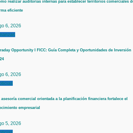
mo realizar auditorías internas para establecer territorios comerciales d
rma eficiente
go 6, 2026
inanzas
raday Opportunity I FICC: Guía Completa y Oportunidades de Inversión
24
go 6, 2026
ticias
 asesoría comercial orientada a la planificación financiera fortalece el
ecimiento empresarial
go 5, 2026
ticias