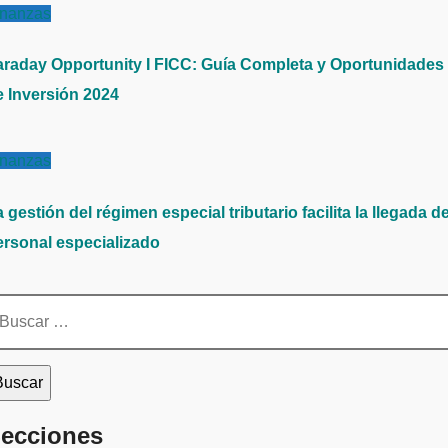
inanzas
araday Opportunity I FICC: Guía Completa y Oportunidades
e Inversión 2024
inanzas
 gestión del régimen especial tributario facilita la llegada d
ersonal especializado
scar:
ecciones