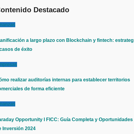
ontenido Destacado
inanzas
anificación a largo plazo con Blockchain y fintech: estrateg
 casos de éxito
mpresas
mo realizar auditorías internas para establecer territorios
omerciales de forma eficiente
inanzas
araday Opportunity I FICC: Guía Completa y Oportunidades
e Inversión 2024