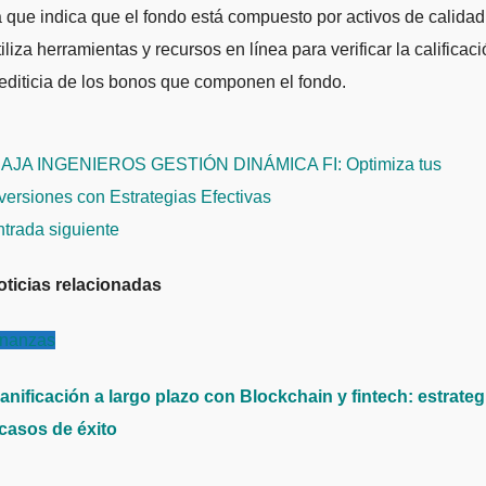
 que indica que el fondo está compuesto por activos de calidad
iliza herramientas y recursos en línea para verificar la calificac
editicia de los bonos que componen el fondo.
avegación
AJA INGENIEROS GESTIÓN DINÁMICA FI: Optimiza tus
e
versiones con Estrategias Efectivas
ntradas
ntrada siguiente
oticias relacionadas
inanzas
anificación a largo plazo con Blockchain y fintech: estrateg
 casos de éxito