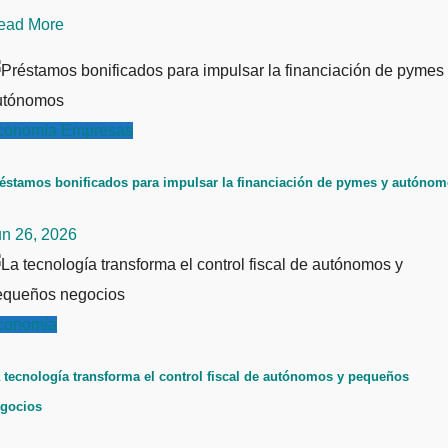
ead More
conomía
Empresas
éstamos bonificados para impulsar la financiación de pymes y autóno
un 26, 2026
conomía
 tecnología transforma el control fiscal de autónomos y pequeños
gocios