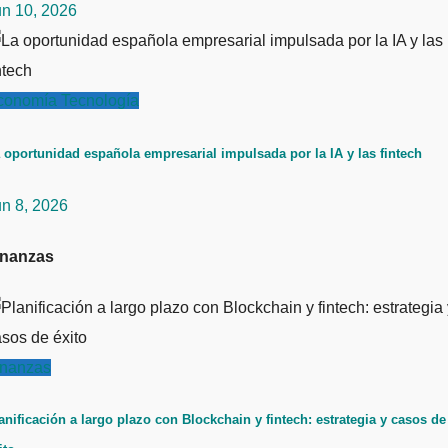
un 10, 2026
conomía
Tecnología
 oportunidad española empresarial impulsada por la IA y las fintech
un 8, 2026
inanzas
inanzas
anificación a largo plazo con Blockchain y fintech: estrategia y casos de