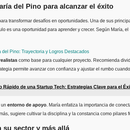
ía del Pino para alcanzar el éxito
 para transformar desafíos en oportunidades. Una de sus princi
lo es una oportunidad para aprender y crecer. Según María, el 
 del Pino: Trayectoria y Logros Destacados
realistas
como base para cualquier proyecto. Recomienda dividir
tegia permite avanzar con confianza y ajustar el rumbo cuando s
 Rápido de una Startup Tech: Estrategias Clave para el Éxi
e un
entorno de apoyo
. María enfatiza la importancia de conec
emás, sugiere cultivar la disciplina y la constancia como pilares
 su sector y más allá