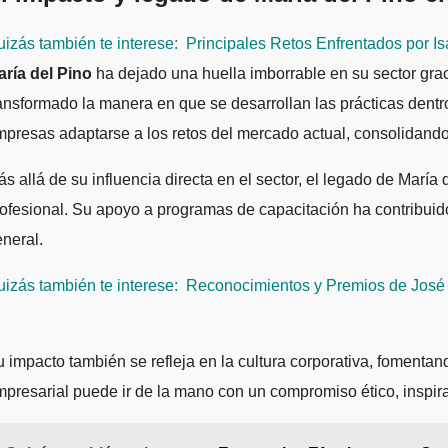
izás también te interese:
Principales Retos Enfrentados por Is
aría del Pino
ha dejado una huella imborrable en su sector gra
ansformado la manera en que se desarrollan las prácticas dentr
presas adaptarse a los retos del mercado actual, consolidando
s allá de su influencia directa en el sector, el legado de María
ofesional. Su apoyo a programas de capacitación ha contribuido
neral.
izás también te interese:
Reconocimientos y Premios de José E
 impacto también se refleja en la cultura corporativa, fomentan
presarial puede ir de la mano con un compromiso ético, inspir