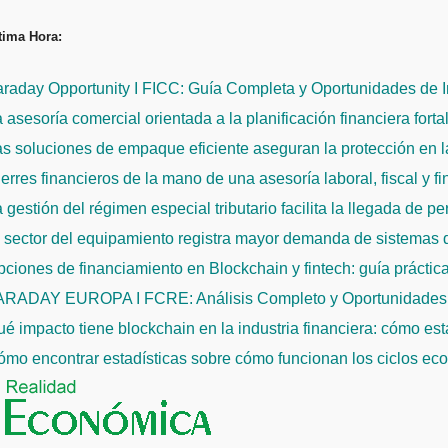
Saltar
tima Hora:
al
contenido
raday Opportunity I FICC: Guía Completa y Oportunidades de 
 asesoría comercial orientada a la planificación financiera fort
s soluciones de empaque eficiente aseguran la protección en la
erres financieros de la mano de una asesoría laboral, fiscal y f
 gestión del régimen especial tributario facilita la llegada de p
l sector del equipamiento registra mayor demanda de sistemas
ciones de financiamiento en Blockchain y fintech: guía práctic
ARADAY EUROPA I FCRE: Análisis Completo y Oportunidades 
é impacto tiene blockchain en la industria financiera: cómo es
mo encontrar estadísticas sobre cómo funcionan los ciclos econ