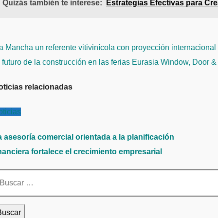
Quizás también te interese:
Estrategias Efectivas para Cr
avegación
 Mancha un referente vitivinícola con proyección internacional
e
 futuro de la construcción en las ferias Eurasia Window, Door 
ntradas
oticias relacionadas
ticias
 asesoría comercial orientada a la planificación
nanciera fortalece el crecimiento empresarial
scar: