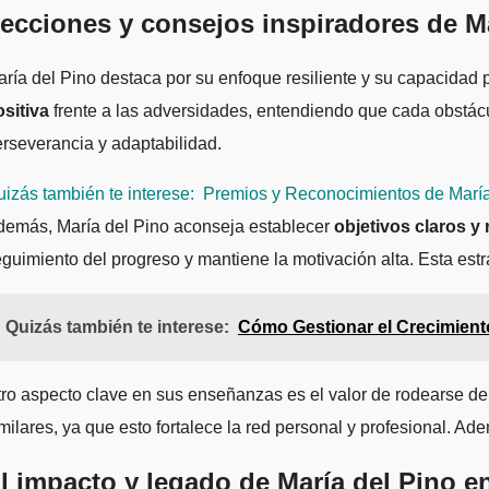
ecciones y consejos inspiradores de Mar
ría del Pino destaca por su enfoque resiliente y su capacidad
sitiva
frente a las adversidades, entendiendo que cada obstácu
rseverancia y adaptabilidad.
izás también te interese:
Premios y Reconocimientos de María
demás, María del Pino aconseja establecer
objetivos claros y 
guimiento del progreso y mantiene la motivación alta. Esta estra
Quizás también te interese:
Cómo Gestionar el Crecimiento
ro aspecto clave en sus enseñanzas es el valor de rodearse d
milares, ya que esto fortalece la red personal y profesional. Ad
l impacto y legado de María del Pino en