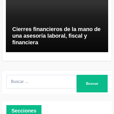
Cierres financieros de la mano de
una asesoría laboral, fiscal y
financiera
B
u
s
c
a
Secciones
r