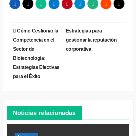
Navegación
Cómo Gestionar la
Estrategias para
de
Competencia en el
gestionar la reputación
Sector de
corporativa
entradas
Biotecnología:
Estrategias Efectivas
para el Éxito
Noticias relacionadas