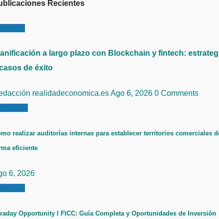
ublicaciones Recientes
inanzas
anificación a largo plazo con Blockchain y fintech: estrateg
 casos de éxito
edacción realidadeconomica.es
Ago 6, 2026
0 Comments
mpresas
mo realizar auditorías internas para establecer territorios comerciales d
rma eficiente
go 6, 2026
inanzas
raday Opportunity I FICC: Guía Completa y Oportunidades de Inversión