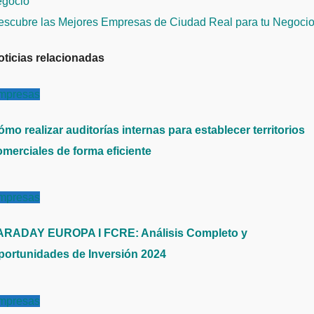
e
egocio
ntradas
escubre las Mejores Empresas de Ciudad Real para tu Negoci
oticias relacionadas
mpresas
mo realizar auditorías internas para establecer territorios
omerciales de forma eficiente
mpresas
ARADAY EUROPA I FCRE: Análisis Completo y
portunidades de Inversión 2024
mpresas