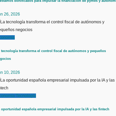
éstamos bonificados para impulsar la financiación de pymes y autóno
un 26, 2026
conomía
 tecnología transforma el control fiscal de autónomos y pequeños
gocios
un 10, 2026
conomía
Tecnología
 oportunidad española empresarial impulsada por la IA y las fintech