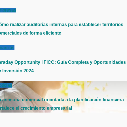
mpresas
mo realizar auditorías internas para establecer territorios
omerciales de forma eficiente
inanzas
araday Opportunity I FICC: Guía Completa y Oportunidades
e Inversión 2024
ticias
 asesoría comercial orientada a la planificación financiera
rtalece el crecimiento empresarial