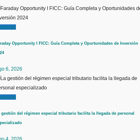
inanzas
raday Opportunity I FICC: Guía Completa y Oportunidades de Inversión
24
go 6, 2026
inanzas
 gestión del régimen especial tributario facilita la llegada de personal
pecializado
go 4, 2026