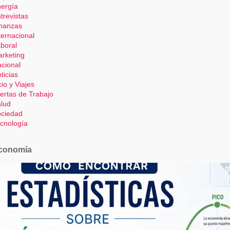
ergía
trevistas
nanzas
ternacional
boral
rketing
cional
ticias
io y Viajes
ertas de Trabajo
lud
ciedad
cnología
conomía