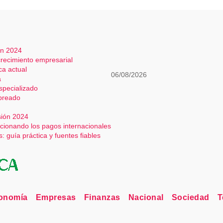
ón 2024
 crecimiento empresarial
ca actual
06/08/2026
a
especializado
mbreado
sión 2024
ucionando los pagos internacionales
 guía práctica y fuentes fiables
onomía
Empresas
Finanzas
Nacional
Sociedad
T