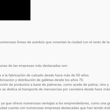
umerosas líneas de autobús que conectan la ciudad con el resto de la re
gunas de las empresas más destacadas son:
 a la fabricación de calzado desde hace más de 50 años.
icación y distribución de galletas desde los años 70.
ción de productos a base de palmeras, como aceite de palma, vino y 
 se dedica al transporte de mercancías por carretera desde hace más
 ya que ofrece numerosas ventajas a los emprendedores, como una gra
 ciudad cuenta con numerosas empresas destacadas que han tenido éxit