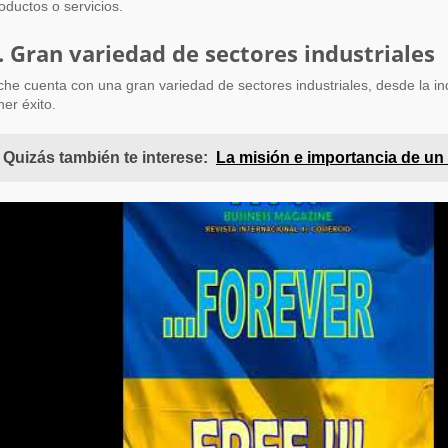
oductos o servicios.
. Gran variedad de sectores industriales
che cuenta con una gran variedad de sectores industriales, desde la in
ner éxito.
Quizás también te interese:
La misión e importancia de un 