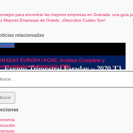
avegación
nsejos para encontrar las mejores empresas en Granada: una guía 
s Mejores Empresas de Oviedo: ¡Descubre Cuáles Son!
e
ntradas
oticias relacionadas
mpresas
ARADAY EUROPA I FCRE: Análisis Completo y
portunidades de Inversión 2024
scar:
ecciones
conomía
ucación
mpresas