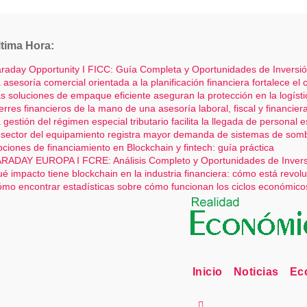
Saltar
al
ltima Hora:
contenido
raday Opportunity I FICC: Guía Completa y Oportunidades de Inversi
 asesoría comercial orientada a la planificación financiera fortalece el
s soluciones de empaque eficiente aseguran la protección en la logísti
erres financieros de la mano de una asesoría laboral, fiscal y financier
 gestión del régimen especial tributario facilita la llegada de personal 
 sector del equipamiento registra mayor demanda de sistemas de so
ciones de financiamiento en Blockchain y fintech: guía práctica
RADAY EUROPA I FCRE: Análisis Completo y Oportunidades de Inver
é impacto tiene blockchain en la industria financiera: cómo está revol
mo encontrar estadísticas sobre cómo funcionan los ciclos económicos:
Inicio
Noticias
Ec