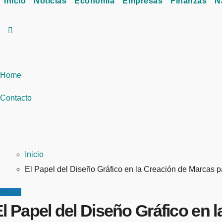
Inicio
Noticias
Economía
Empresas
Finanzas
N
Home
Contacto
Inicio
El Papel del Diseño Gráfico en la Creación de Marcas 
ticias
l Papel del Diseño Gráfico en