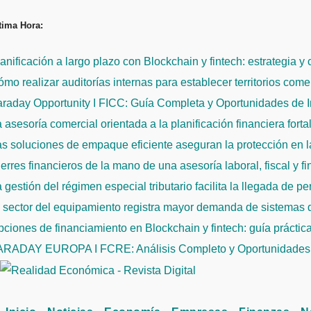
Saltar
tima Hora:
al
contenido
anificación a largo plazo con Blockchain y fintech: estrategia y
mo realizar auditorías internas para establecer territorios come
raday Opportunity I FICC: Guía Completa y Oportunidades de 
 asesoría comercial orientada a la planificación financiera fort
s soluciones de empaque eficiente aseguran la protección en la
erres financieros de la mano de una asesoría laboral, fiscal y f
 gestión del régimen especial tributario facilita la llegada de p
l sector del equipamiento registra mayor demanda de sistemas
ciones de financiamiento en Blockchain y fintech: guía práctic
ARADAY EUROPA I FCRE: Análisis Completo y Oportunidades 