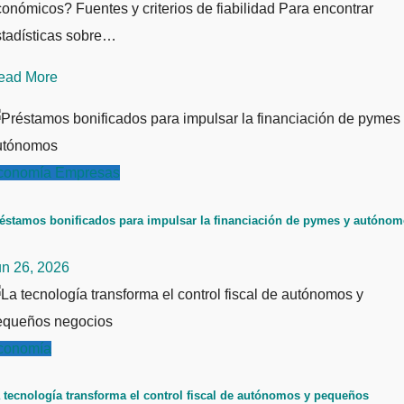
onómicos? Fuentes y criterios de fiabilidad Para encontrar
stadísticas sobre…
ead More
conomía
Empresas
éstamos bonificados para impulsar la financiación de pymes y autóno
un 26, 2026
conomía
 tecnología transforma el control fiscal de autónomos y pequeños