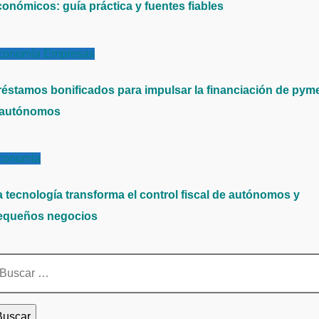
conómicos: guía práctica y fuentes fiables
conomía
Empresas
réstamos bonificados para impulsar la financiación de pym
 autónomos
conomía
a tecnología transforma el control fiscal de autónomos y
equeños negocios
scar: