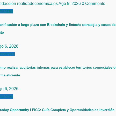
edacción realidadeconomica.es
Ago 9, 2026
0 Comments
inanzas
anificación a largo plazo con Blockchain y fintech: estrategia y casos de
ito
go 6, 2026
mpresas
mo realizar auditorías internas para establecer territorios comerciales d
rma eficiente
go 6, 2026
inanzas
raday Opportunity I FICC: Guía Completa y Oportunidades de Inversión