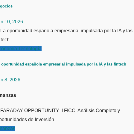
gocios
un 10, 2026
conomía
Tecnología
 oportunidad española empresarial impulsada por la IA y las fintech
un 8, 2026
inanzas
inanzas