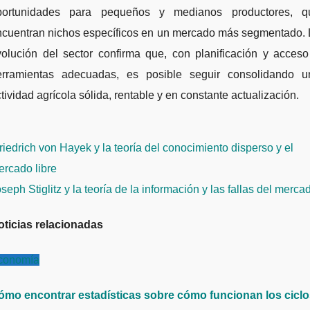
portunidades para pequeños y medianos productores, q
ncuentran nichos específicos en un mercado más segmentado. 
volución del sector confirma que, con planificación y acceso
erramientas adecuadas, es posible seguir consolidando u
tividad agrícola sólida, rentable y en constante actualización.
avegación
iedrich von Hayek y la teoría del conocimiento disperso y el
e
rcado libre
ntradas
seph Stiglitz y la teoría de la información y las fallas del merc
oticias relacionadas
conomía
ómo encontrar estadísticas sobre cómo funcionan los cicl