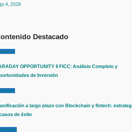
go 4, 2026
ontenido Destacado
inanzas
ARADAY OPPORTUNITY II FICC: Análisis Completo y
portunidades de Inversión
inanzas
anificación a largo plazo con Blockchain y fintech: estrateg
 casos de éxito
mpresas