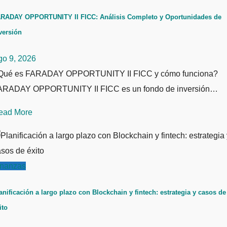
RADAY OPPORTUNITY II FICC: Análisis Completo y Oportunidades de
versión
go 9, 2026
Qué es FARADAY OPPORTUNITY II FICC y cómo funciona?
ARADAY OPPORTUNITY II FICC es un fondo de inversión…
ead More
inanzas
anificación a largo plazo con Blockchain y fintech: estrategia y casos de
ito