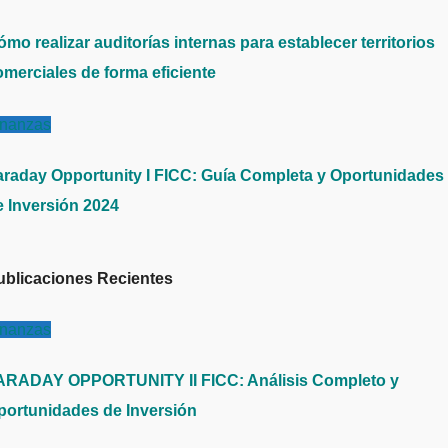
mo realizar auditorías internas para establecer territorios
omerciales de forma eficiente
inanzas
araday Opportunity I FICC: Guía Completa y Oportunidades
e Inversión 2024
ublicaciones Recientes
inanzas
ARADAY OPPORTUNITY II FICC: Análisis Completo y
portunidades de Inversión