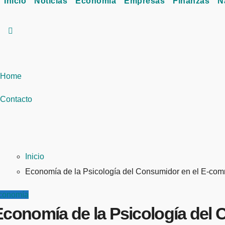
Inicio
Noticias
Economía
Empresas
Finanzas
N
Home
Contacto
Inicio
Economía de la Psicología del Consumidor en el E-comm
conomía
Economía de la Psicología del 