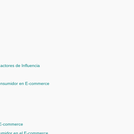
ctores de Influencia
Consumidor en E-commerce
l E-commerce
sumidor en el E-commerce