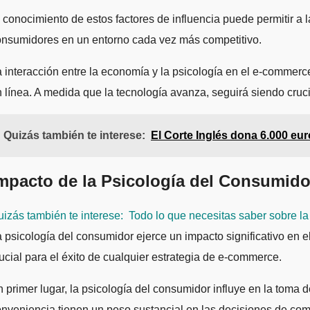
 conocimiento de estos factores de influencia puede permitir a
onsumidores en un entorno cada vez más competitivo.
 interacción entre la economía y la psicología en el e-commer
 línea. A medida que la tecnología avanza, seguirá siendo cruci
Quizás también te interese:
El Corte Inglés dona 6.000 euro
mpacto de la Psicología del Consumid
izás también te interese:
Todo lo que necesitas saber sobre la 
 psicología del consumidor ejerce un impacto significativo en 
ucial para el éxito de cualquier estrategia de e-commerce.
 primer lugar, la psicología del consumidor influye en la toma 
nveniencia tienen un peso sustancial en las decisiones de com