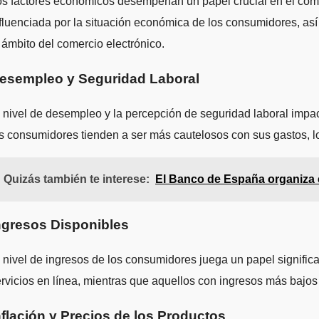
s factores económicos desempeñan un papel crucial en el comp
fluenciada por la situación económica de los consumidores, as
 ámbito del comercio electrónico.
esempleo y Seguridad Laboral
 nivel de desempleo y la percepción de seguridad laboral impa
s consumidores tienden a ser más cautelosos con sus gastos, lo
Quizás también te interese:
El Banco de España organiza e
ngresos Disponibles
 nivel de ingresos de los consumidores juega un papel signific
rvicios en línea, mientras que aquellos con ingresos más bajo
nflación y Precios de los Productos