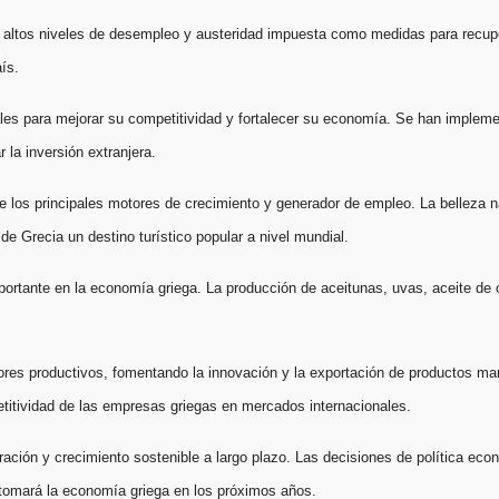
 altos niveles de desempleo y austeridad impuesta como medidas para recuper
ís.
ales para mejorar su competitividad y fortalecer su economía. Se han imple
 la inversión extranjera.
de los principales motores de crecimiento y generador de empleo. La belleza na
de Grecia un destino turístico popular a nivel mundial.
mportante en la economía griega. La producción de aceitunas, uvas, aceite de 
tores productivos, fomentando la innovación y la exportación de productos m
petitividad de las empresas griegas en mercados internacionales.
ación y crecimiento sostenible a largo plazo. Las decisiones de política eco
 tomará la economía griega en los próximos años.