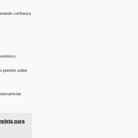
nerando confianza
económico.
o presión sobre
onsecuencias
pleta para