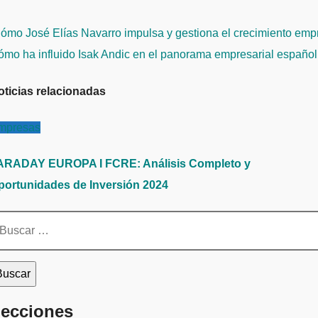
avegación
mo José Elías Navarro impulsa y gestiona el crecimiento empr
e
mo ha influido Isak Andic en el panorama empresarial español:
ntradas
oticias relacionadas
mpresas
ARADAY EUROPA I FCRE: Análisis Completo y
portunidades de Inversión 2024
scar:
ecciones