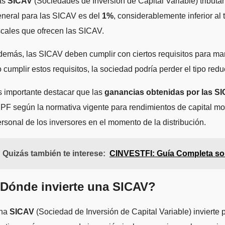
as
SICAV
(Sociedades de Inversión de Capital Variable) tributa
eneral para las SICAV es del
1%
, considerablemente inferior al
scales que ofrecen las SICAV.
emás, las SICAV deben cumplir con ciertos requisitos para mant
 cumplir estos requisitos, la sociedad podría perder el tipo red
 importante destacar que las
ganancias obtenidas por las S
PF según la normativa vigente para rendimientos de capital mobi
rsonal de los inversores en el momento de la distribución.
Quizás también te interese:
CINVESTFI: Guía Completa so
Dónde invierte una SICAV?
na
SICAV
(Sociedad de Inversión de Capital Variable) invierte p