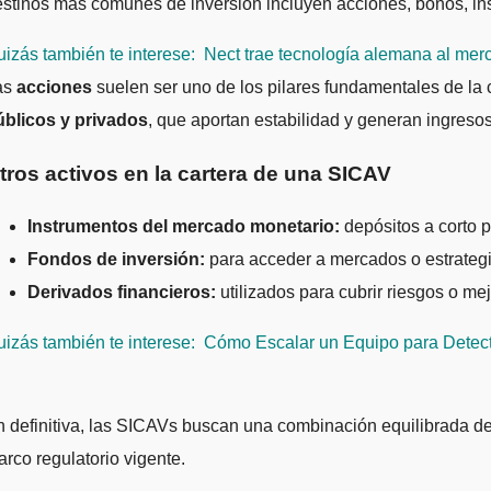
stinos más comunes de inversión incluyen acciones, bonos, in
izás también te interese:
Nect trae tecnología alemana al merc
as
acciones
suelen ser uno de los pilares fundamentales de la 
úblicos y privados
, que aportan estabilidad y generan ingresos
tros activos en la cartera de una SICAV
Instrumentos del mercado monetario:
depósitos a corto p
Fondos de inversión:
para acceder a mercados o estrategi
Derivados financieros:
utilizados para cubrir riesgos o mejo
izás también te interese:
Cómo Escalar un Equipo para Detect
 definitiva, las SICAVs buscan una combinación equilibrada de 
rco regulatorio vigente.