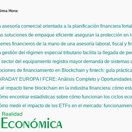
Saltar
tima Hora:
al
contenido
 asesoría comercial orientada a la planificación financiera fort
s soluciones de empaque eficiente aseguran la protección en la
erres financieros de la mano de una asesoría laboral, fiscal y f
 gestión del régimen especial tributario facilita la llegada de p
l sector del equipamiento registra mayor demanda de sistemas
ciones de financiamiento en Blockchain y fintech: guía práctic
ARADAY EUROPA I FCRE: Análisis Completo y Oportunidades 
é impacto tiene blockchain en la industria financiera: cómo es
mo encontrar estadísticas sobre cómo funcionan los ciclos econ
mo medir el impacto de los ETFs en el mercado: funcionamiento