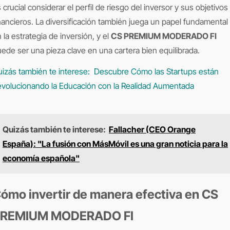
 crucial considerar el perfil de riesgo del inversor y sus objetivos
nancieros. La diversificación también juega un papel fundamental
 la estrategia de inversión, y el
CS PREMIUM MODERADO FI
ede ser una pieza clave en una cartera bien equilibrada.
izás también te interese:
Descubre Cómo las Startups están
volucionando la Educación con la Realidad Aumentada
Quizás también te interese:
Fallacher (CEO Orange
España): "La fusión con MásMóvil es una gran noticia para la
economía española"
ómo invertir de manera efectiva en CS
REMIUM MODERADO FI