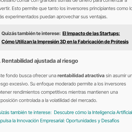
cesario contar con grandes sumas de dinero para comenzar a
vertir. Esto permite que tanto los inversores principiantes como l
ás experimentados puedan aprovechar sus ventajas.
Quizás también te interese:
El Impacto de las Startups:
Cómo Utilizan la Impresión 3D en la Fabricación de Prótesis
. Rentabilidad ajustada al riesgo
te fondo busca ofrecer una
rentabilidad atractiva
sin asumir u
esgo excesivo. Su enfoque moderado permite a los inversores
tener rendimientos competitivos mientras mantienen una
posición controlada a la volatilidad del mercado.
izás también te interese:
Descubre cómo la Inteligencia Artificia
pulsa la Innovación Empresarial: Oportunidades y Desafíos