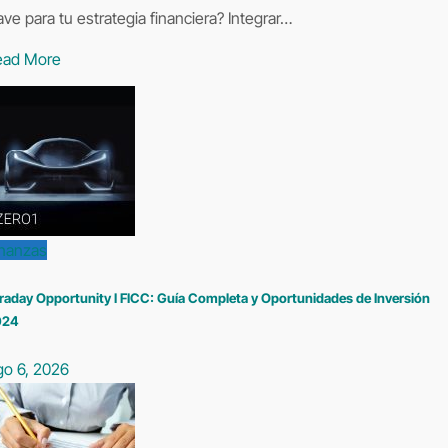
ave para tu estrategia financiera? Integrar…
ead More
inanzas
raday Opportunity I FICC: Guía Completa y Oportunidades de Inversión
024
go 6, 2026