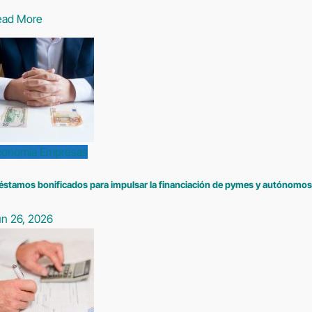
ead More
conomía
Empresas
éstamos bonificados para impulsar la financiación de pymes y autónomos
un 26, 2026