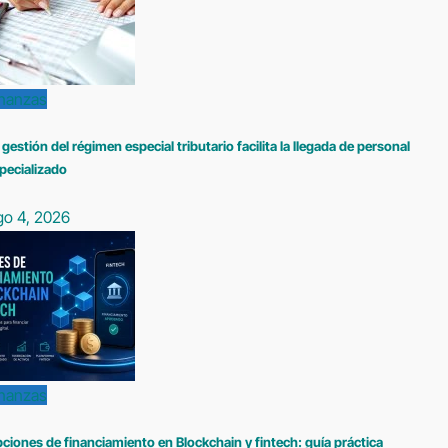
inanzas
 gestión del régimen especial tributario facilita la llegada de personal
pecializado
go 4, 2026
inanzas
ciones de financiamiento en Blockchain y fintech: guía práctica