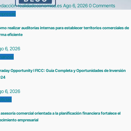
edacción realidadeconomica.es
Ago 6, 2026
0 Comments
mpresas
mo realizar auditorías internas para establecer territorios comerciales de
rma eficiente
go 6, 2026
inanzas
raday Opportunity I FICC: Guía Completa y Oportunidades de Inversión
024
go 6, 2026
ticias
 asesoría comercial orientada a la planificación financiera fortalece el
ecimiento empresarial