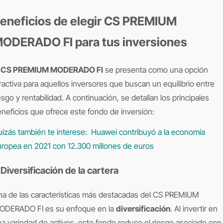
eneficios de elegir CS PREMIUM
ODERADO FI para tus inversiones
l
CS PREMIUM MODERADO FI
se presenta como una opción
ractiva para aquellos inversores que buscan un equilibrio entre
esgo y rentabilidad. A continuación, se detallan los principales
neficios que ofrece este fondo de inversión:
izás también te interese:
Huawei contribuyó a la economía
ropea en 2021 con 12.300 millones de euros
. Diversificación de la cartera
a de las características más destacadas del CS PREMIUM
ODERADO FI es su enfoque en la
diversificación
. Al invertir en
a variedad de activos, este fondo reduce el riesgo asociado con 