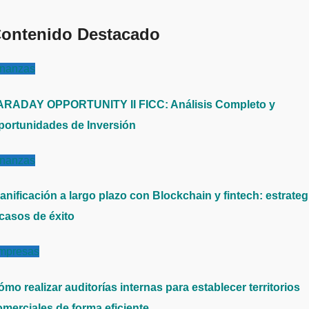
ontenido Destacado
inanzas
ARADAY OPPORTUNITY II FICC: Análisis Completo y
portunidades de Inversión
inanzas
anificación a largo plazo con Blockchain y fintech: estrateg
 casos de éxito
mpresas
mo realizar auditorías internas para establecer territorios
omerciales de forma eficiente