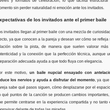
veles y formatos de celebración, lo que facilita estructurar
mento sin perder naturalidad ni emoción ante los invitados.
xpectativas de los invitados ante el primer baile
s invitados llegan al primer baile con una mezcla de curiosida
ecto, ya que conocen a la pareja y desean ver cómo se refleja
elación sobre la pista, de manera que suelen valorar más 
tenticidad y la conexión que la perfección técnica, aunque 
eparación adecuada ayuda a que todo fluya con elegancia.
or este motivo,
un baile nupcial ensayado con antelaci
educe los nervios y ayuda a disfrutar del momento
, ya que
areja sabe qué pasos siguen, cómo desplazarse por el espacio
n qué puntos de la canción se producen cambios importantes, 
e permite centrarse en la experiencia compartida y no tanto
provisar delante de todas las miradas.