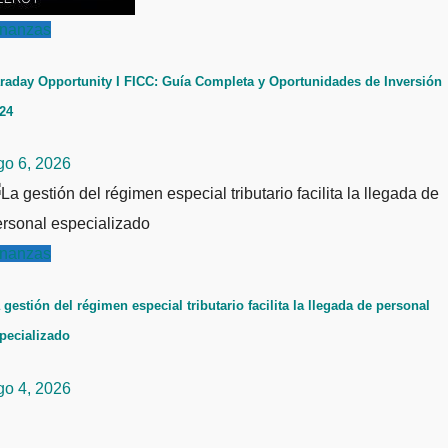
inanzas
raday Opportunity I FICC: Guía Completa y Oportunidades de Inversión
24
go 6, 2026
inanzas
 gestión del régimen especial tributario facilita la llegada de personal
pecializado
go 4, 2026