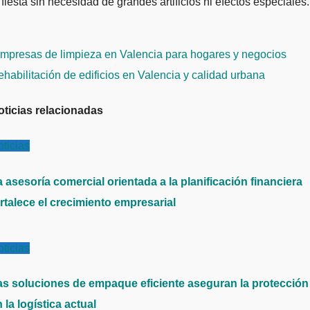
 fiesta sin necesidad de grandes artificios ni efectos especiales.
avegación
mpresas de limpieza en Valencia para hogares y negocios
e
habilitación de edificios en Valencia y calidad urbana
ntradas
oticias relacionadas
ticias
 asesoría comercial orientada a la planificación financiera
rtalece el crecimiento empresarial
ticias
as soluciones de empaque eficiente aseguran la protección
 la logística actual