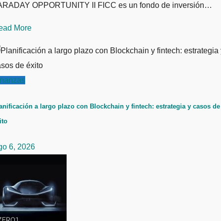
ARADAY OPPORTUNITY II FICC es un fondo de inversión…
ead More
inanzas
anificación a largo plazo con Blockchain y fintech: estrategia y casos de
ito
go 6, 2026