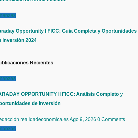
inanzas
araday Opportunity I FICC: Guía Completa y Oportunidades
e Inversión 2024
ublicaciones Recientes
inanzas
ARADAY OPPORTUNITY II FICC: Análisis Completo y
portunidades de Inversión
edacción realidadeconomica.es
Ago 9, 2026
0 Comments
inanzas