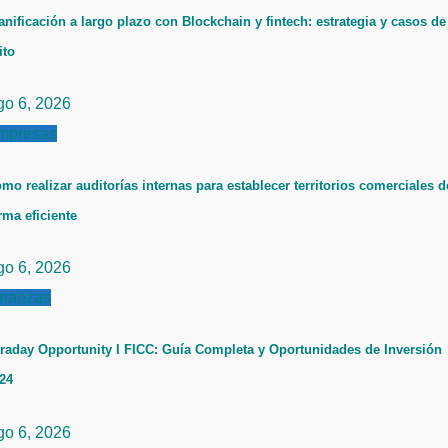
anificación a largo plazo con Blockchain y fintech: estrategia y casos de
ito
go 6, 2026
mpresas
mo realizar auditorías internas para establecer territorios comerciales d
rma eficiente
go 6, 2026
inanzas
raday Opportunity I FICC: Guía Completa y Oportunidades de Inversión
24
go 6, 2026