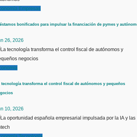
conomía
Empresas
éstamos bonificados para impulsar la financiación de pymes y autóno
un 26, 2026
conomía
 tecnología transforma el control fiscal de autónomos y pequeños
gocios
un 10, 2026
conomía
Tecnología