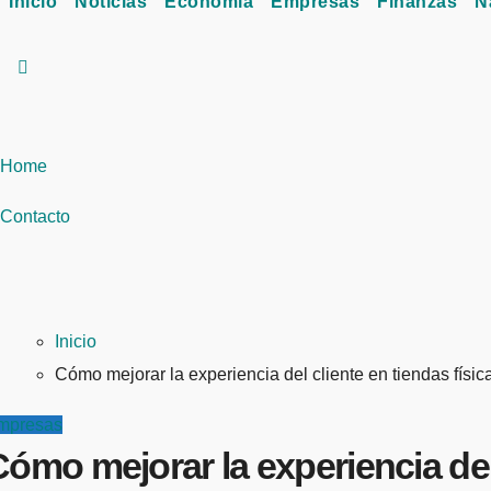
Inicio
Noticias
Economía
Empresas
Finanzas
N
Home
Contacto
Inicio
Cómo mejorar la experiencia del cliente en tiendas físic
mpresas
ómo mejorar la experiencia del 