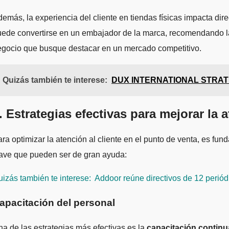
emás, la experiencia del cliente en tiendas físicas impacta di
ede convertirse en un embajador de la marca, recomendando la ti
egocio que busque destacar en un mercado competitivo.
Quizás también te interese:
DUX INTERNATIONAL STRATEGY 
. Estrategias efectivas para mejorar la 
ra optimizar la atención al cliente en el punto de venta, es fu
lave que pueden ser de gran ayuda:
izás también te interese:
Addoor reúne directivos de 12 periód
apacitación del personal
a de las estrategias más efectivas es la
capacitación continu