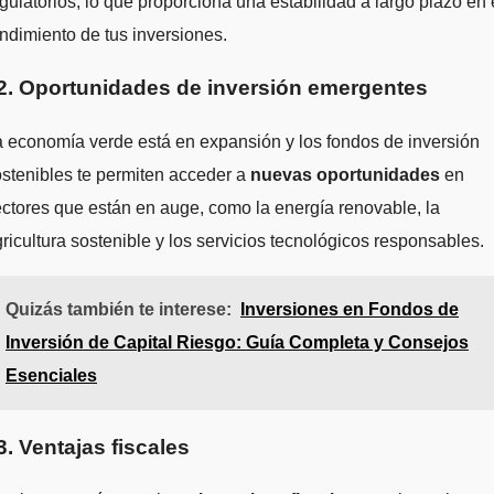
gulatorios, lo que proporciona una estabilidad a largo plazo en 
ndimiento de tus inversiones.
2. Oportunidades de inversión emergentes
 economía verde está en expansión y los fondos de inversión
stenibles te permiten acceder a
nuevas oportunidades
en
ctores que están en auge, como la energía renovable, la
ricultura sostenible y los servicios tecnológicos responsables.
Quizás también te interese:
Inversiones en Fondos de
Inversión de Capital Riesgo: Guía Completa y Consejos
Esenciales
3. Ventajas fiscales