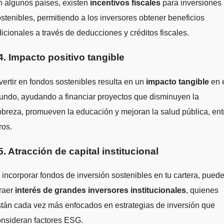
 algunos países, existen
incentivos fiscales
para inversiones
stenibles, permitiendo a los inversores obtener beneficios
icionales a través de deducciones y créditos fiscales.
4. Impacto positivo tangible
vertir en fondos sostenibles resulta en un
impacto tangible
en 
undo, ayudando a financiar proyectos que disminuyen la
breza, promueven la educación y mejoran la salud pública, ent
ros.
5. Atracción de capital institucional
 incorporar fondos de inversión sostenibles en tu cartera, pued
raer
interés de grandes inversores institucionales
, quienes
tán cada vez más enfocados en estrategias de inversión que
onsideran factores ESG.