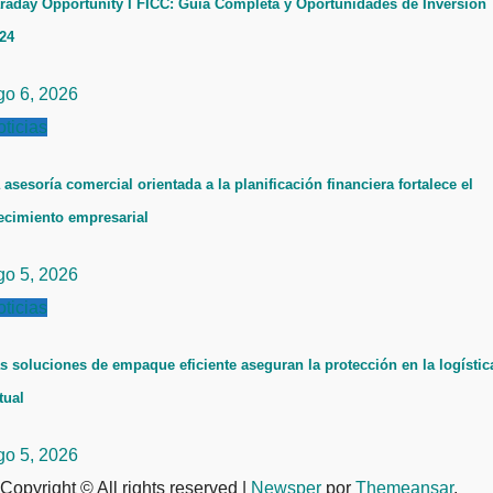
raday Opportunity I FICC: Guía Completa y Oportunidades de Inversión
24
go 6, 2026
ticias
 asesoría comercial orientada a la planificación financiera fortalece el
ecimiento empresarial
go 5, 2026
ticias
s soluciones de empaque eficiente aseguran la protección en la logístic
tual
go 5, 2026
Copyright © All rights reserved
|
Newsper
por
Themeansar
.