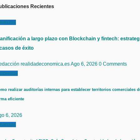
ublicaciones Recientes
inanzas
anificación a largo plazo con Blockchain y fintech: estrateg
 casos de éxito
edacción realidadeconomica.es
Ago 6, 2026
0 Comments
mpresas
mo realizar auditorías internas para establecer territorios comerciales d
rma eficiente
go 6, 2026
inanzas