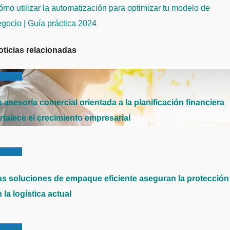
ntradas
mo utilizar la automatización para optimizar tu modelo de
gocio | Guía práctica 2024
oticias relacionadas
ticias
 asesoría comercial orientada a la planificación financiera
rtalece el crecimiento empresarial
ticias
as soluciones de empaque eficiente aseguran la protección
 la logística actual
ticias