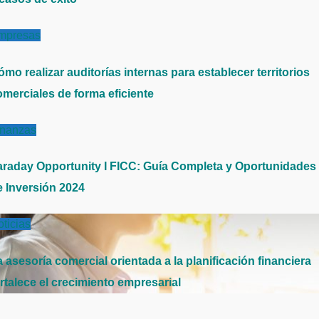
mpresas
mo realizar auditorías internas para establecer territorios
omerciales de forma eficiente
inanzas
araday Opportunity I FICC: Guía Completa y Oportunidades
e Inversión 2024
ticias
 asesoría comercial orientada a la planificación financiera
rtalece el crecimiento empresarial