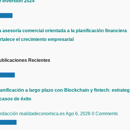
e Inversión 2024
ticias
 asesoría comercial orientada a la planificación financiera
rtalece el crecimiento empresarial
ublicaciones Recientes
inanzas
anificación a largo plazo con Blockchain y fintech: estrateg
 casos de éxito
edacción realidadeconomica.es
Ago 6, 2026
0 Comments
mpresas