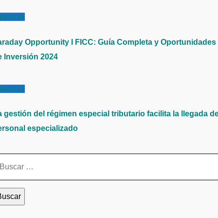
inanzas
araday Opportunity I FICC: Guía Completa y Oportunidades
e Inversión 2024
inanzas
 gestión del régimen especial tributario facilita la llegada d
ersonal especializado
scar: