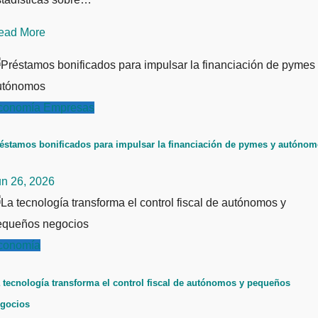
ead More
conomía
Empresas
éstamos bonificados para impulsar la financiación de pymes y autóno
un 26, 2026
conomía
 tecnología transforma el control fiscal de autónomos y pequeños
gocios