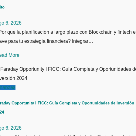
ito
go 6, 2026
or qué la planificación a largo plazo con Blockchain y fintech e
ave para tu estrategia financiera? Integrar…
ead More
inanzas
raday Opportunity I FICC: Guía Completa y Oportunidades de Inversión
24
go 6, 2026