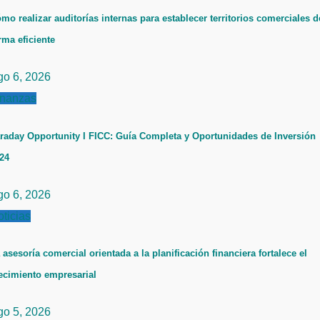
mo realizar auditorías internas para establecer territorios comerciales d
rma eficiente
go 6, 2026
inanzas
raday Opportunity I FICC: Guía Completa y Oportunidades de Inversión
24
go 6, 2026
ticias
 asesoría comercial orientada a la planificación financiera fortalece el
ecimiento empresarial
go 5, 2026