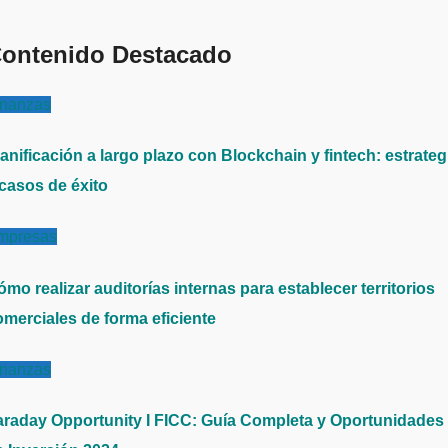
ontenido Destacado
inanzas
anificación a largo plazo con Blockchain y fintech: estrateg
 casos de éxito
mpresas
mo realizar auditorías internas para establecer territorios
omerciales de forma eficiente
inanzas
araday Opportunity I FICC: Guía Completa y Oportunidades