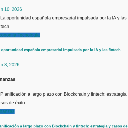
un 10, 2026
conomía
Tecnología
 oportunidad española empresarial impulsada por la IA y las fintech
un 8, 2026
inanzas
inanzas
anificación a largo plazo con Blockchain y fintech: estrategia y casos de