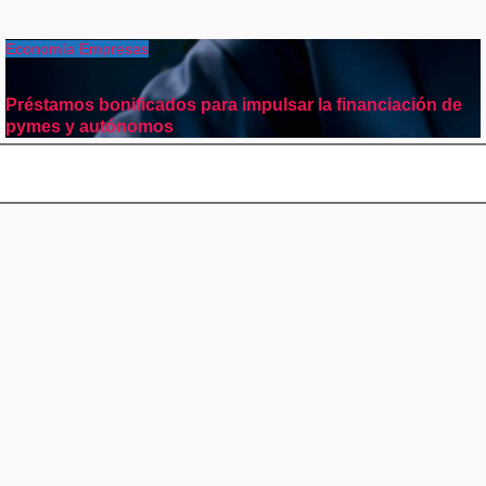
Economía
Empresas
Préstamos bonificados para impulsar la financiación de
pymes y autónomos