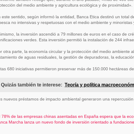
otección del medio ambiente y agricultura ecológica y de proximidad».
 este sentido, según informó la entidad, Banca Etica destinó un total
pesca no intensivas y respetuosas con el medio ambiente y minoristas
imismo, la inversión ascendió a 79 millones de euros en el caso de cré
nificaciones verdes. Esta inversión permitió la instalación de 244 infr
r otra parte, la economía circular y la protección del medio ambiente ab
atamiento de aguas residuales, la gestión de depuradoras, la educaci
tas 680 iniciativas permitieron preservar más de 150.000 hectáreas de
Quizás también te interese:
Teoría y política macroeconóm
s nuevos préstamos de impacto ambiental generaron una repercusión dir
avegación
 78% de las empresas chinas asentadas en España espera que la eco
nca Marcha lanza un nuevo fondo de inversión orientado a fundaciones 
e