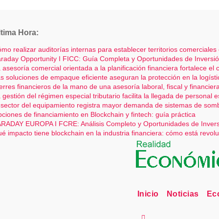
Saltar
al
ltima Hora:
contenido
mo realizar auditorías internas para establecer territorios comerciales
raday Opportunity I FICC: Guía Completa y Oportunidades de Inversi
 asesoría comercial orientada a la planificación financiera fortalece el
s soluciones de empaque eficiente aseguran la protección en la logísti
erres financieros de la mano de una asesoría laboral, fiscal y financier
 gestión del régimen especial tributario facilita la llegada de personal 
 sector del equipamiento registra mayor demanda de sistemas de so
ciones de financiamiento en Blockchain y fintech: guía práctica
RADAY EUROPA I FCRE: Análisis Completo y Oportunidades de Inver
é impacto tiene blockchain en la industria financiera: cómo está revol
Inicio
Noticias
Ec