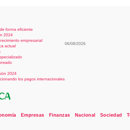
 de forma eficiente
ón 2024
 crecimiento empresarial
06/08/2026
ca actual
a
especializado
mbreado
sión 2024
ucionando los pagos internacionales
onomía
Empresas
Finanzas
Nacional
Sociedad
T