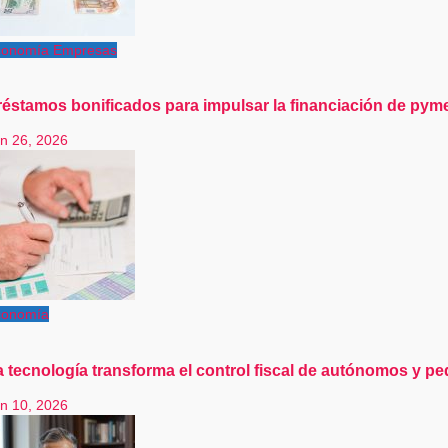
conomía
Empresas
réstamos bonificados para impulsar la financiación de py
n 26, 2026
conomía
a tecnología transforma el control fiscal de autónomos y 
n 10, 2026