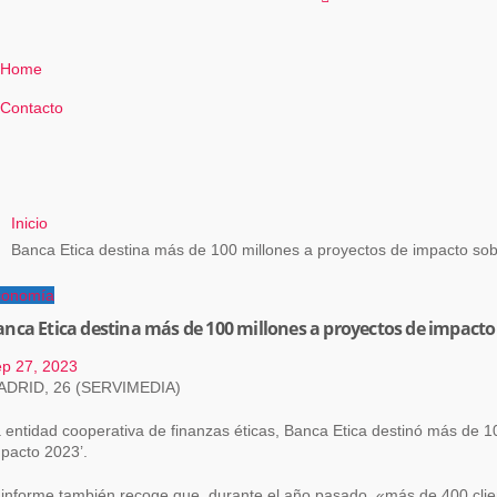
Home
Contacto
Inicio
Banca Etica destina más de 100 millones a proyectos de impacto so
conomía
nca Etica destina más de 100 millones a proyectos de impacto
p 27, 2023
MADRID, 26 (SERVIMEDIA)
 entidad cooperativa de finanzas éticas, Banca Etica destinó más de 
pacto 2023’.
 informe también recoge que, durante el año pasado, «más de 400 clien