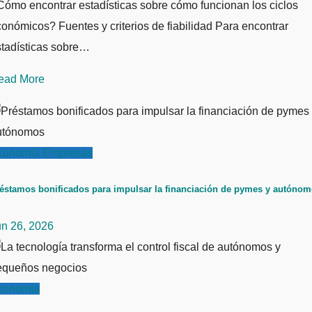
ómo encontrar estadísticas sobre cómo funcionan los ciclos
onómicos? Fuentes y criterios de fiabilidad Para encontrar
stadísticas sobre…
ead More
conomía
Empresas
éstamos bonificados para impulsar la financiación de pymes y autóno
un 26, 2026
conomía