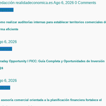
edacción realidadeconomica.es
Ago 6, 2026
0 Comments
mpresas
mo realizar auditorías internas para establecer territorios comerciales d
rma eficiente
go 6, 2026
inanzas
raday Opportunity I FICC: Guía Completa y Oportunidades de Inversión
24
go 6, 2026
ticias
 asesoría comercial orientada a la planificación financiera fortalece el