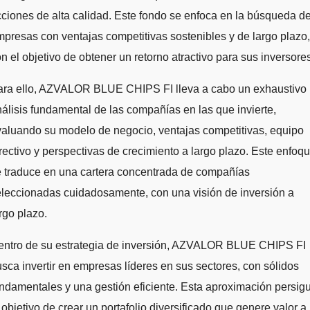
ciones de alta calidad. Este fondo se enfoca en la búsqueda d
presas con ventajas competitivas sostenibles y de largo plazo,
n el objetivo de obtener un retorno atractivo para sus inversore
ara ello, AZVALOR BLUE CHIPS FI lleva a cabo un exhaustivo
álisis fundamental de las compañías en las que invierte,
aluando su modelo de negocio, ventajas competitivas, equipo
rectivo y perspectivas de crecimiento a largo plazo. Este enfoq
e traduce en una cartera concentrada de compañías
leccionadas cuidadosamente, con una visión de inversión a
rgo plazo.
entro de su estrategia de inversión, AZVALOR BLUE CHIPS FI
sca invertir en empresas líderes en sus sectores, con sólidos
ndamentales y una gestión eficiente. Esta aproximación persig
 objetivo de crear un portafolio diversificado que genere valor a 