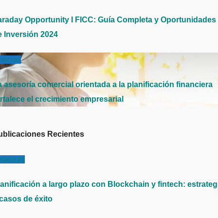
araday Opportunity I FICC: Guía Completa y Oportunidades
e Inversión 2024
ticias
 asesoría comercial orientada a la planificación financiera
rtalece el crecimiento empresarial
ublicaciones Recientes
inanzas
anificación a largo plazo con Blockchain y fintech: estrateg
 casos de éxito