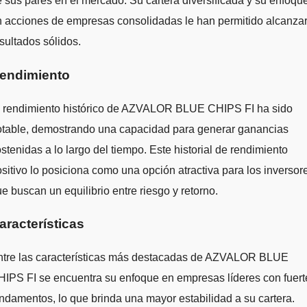
 sus pares en el mercado. Su cartera diversificada y su enfoqu
 acciones de empresas consolidadas le han permitido alcanza
sultados sólidos.
endimiento
l rendimiento histórico de AZVALOR BLUE CHIPS FI ha sido
otable, demostrando una capacidad para generar ganancias
stenidas a lo largo del tiempo. Este historial de rendimiento
sitivo lo posiciona como una opción atractiva para los inversor
e buscan un equilibrio entre riesgo y retorno.
aracterísticas
ntre las características más destacadas de AZVALOR BLUE
IPS FI se encuentra su enfoque en empresas líderes con fuert
ndamentos, lo que brinda una mayor estabilidad a su cartera.