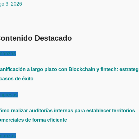
go 3, 2026
ontenido Destacado
inanzas
anificación a largo plazo con Blockchain y fintech: estrateg
 casos de éxito
mpresas
mo realizar auditorías internas para establecer territorios
omerciales de forma eficiente
inanzas