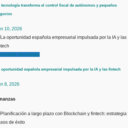
 tecnología transforma el control fiscal de autónomos y pequeños
gocios
un 10, 2026
conomía
Tecnología
 oportunidad española empresarial impulsada por la IA y las fintech
un 8, 2026
inanzas