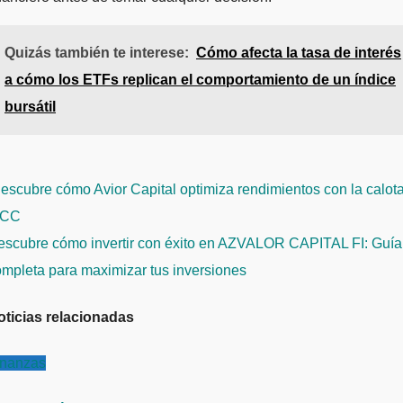
Quizás también te interese:
Cómo afecta la tasa de interés
a cómo los ETFs replican el comportamiento de un índice
bursátil
avegación
scubre cómo Avior Capital optimiza rendimientos con la calot
e
ICC
ntradas
escubre cómo invertir con éxito en AZVALOR CAPITAL FI: Guía
ompleta para maximizar tus inversiones
oticias relacionadas
inanzas