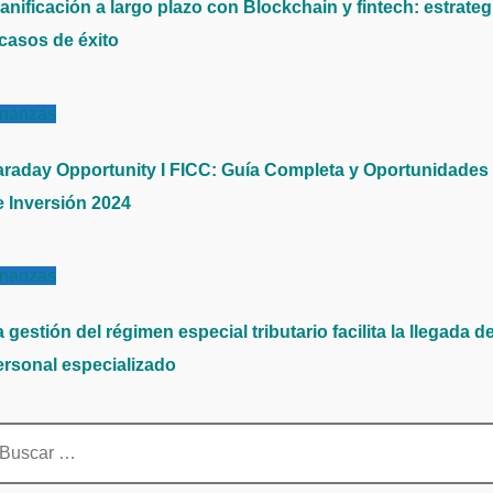
anificación a largo plazo con Blockchain y fintech: estrateg
 casos de éxito
inanzas
araday Opportunity I FICC: Guía Completa y Oportunidades
e Inversión 2024
inanzas
 gestión del régimen especial tributario facilita la llegada d
ersonal especializado
scar: