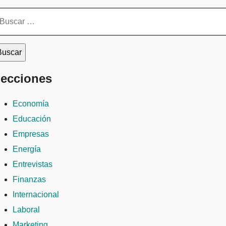
scar:
ecciones
Economía
Educación
Empresas
Energía
Entrevistas
Finanzas
Internacional
Laboral
Marketing