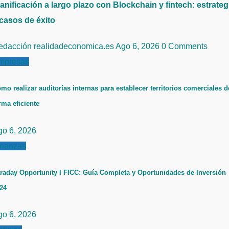
anificación a largo plazo con Blockchain y fintech: estrateg
 casos de éxito
edacción realidadeconomica.es
Ago 6, 2026
0 Comments
mpresas
mo realizar auditorías internas para establecer territorios comerciales d
rma eficiente
go 6, 2026
inanzas
raday Opportunity I FICC: Guía Completa y Oportunidades de Inversión
24
go 6, 2026