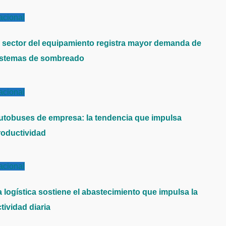
acional
l sector del equipamiento registra mayor demanda de
istemas de sombreado
acional
utobuses de empresa: la tendencia que impulsa
roductividad
acional
a logística sostiene el abastecimiento que impulsa la
tividad diaria