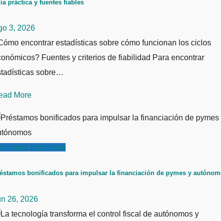
ía práctica y fuentes fiables
go 3, 2026
ómo encontrar estadísticas sobre cómo funcionan los ciclos
onómicos? Fuentes y criterios de fiabilidad Para encontrar
stadísticas sobre…
ead More
conomía
Empresas
éstamos bonificados para impulsar la financiación de pymes y autóno
un 26, 2026