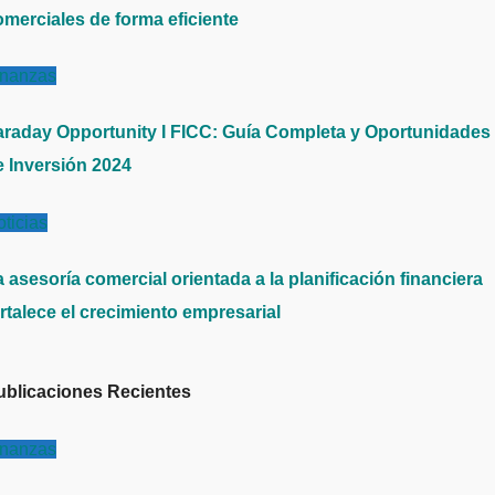
omerciales de forma eficiente
inanzas
araday Opportunity I FICC: Guía Completa y Oportunidades
e Inversión 2024
ticias
 asesoría comercial orientada a la planificación financiera
rtalece el crecimiento empresarial
ublicaciones Recientes
inanzas