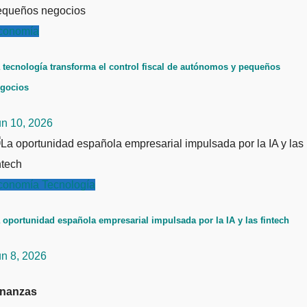
conomía
 tecnología transforma el control fiscal de autónomos y pequeños
gocios
un 10, 2026
conomía
Tecnología
 oportunidad española empresarial impulsada por la IA y las fintech
un 8, 2026
inanzas