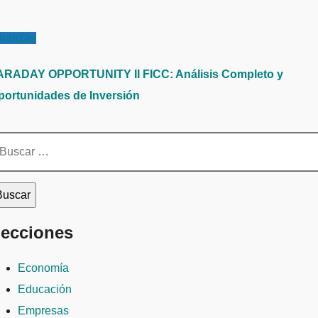
inanzas
ARADAY OPPORTUNITY II FICC: Análisis Completo y
portunidades de Inversión
scar:
ecciones
Economía
Educación
Empresas