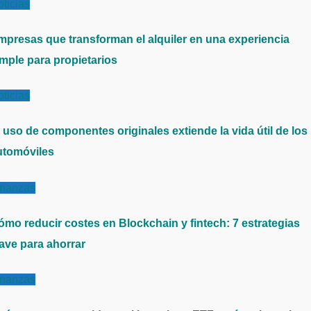
ticias
mpresas que transforman el alquiler en una experiencia
imple para propietarios
ticias
l uso de componentes originales extiende la vida útil de los
utomóviles
inanzas
ómo reducir costes en Blockchain y fintech: 7 estrategias
lave para ahorrar
inanzas