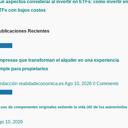
ué aspectos considerar al invertir en ETFs: cómo invertir e
TFs con bajos costos
ublicaciones Recientes
ticias
mpresas que transforman el alquiler en una experiencia
imple para propietarios
edacción realidadeconomica.es
Ago 10, 2026
0 Comments
ticias
 uso de componentes originales extiende la vida útil de los automóviles
go 10, 2026