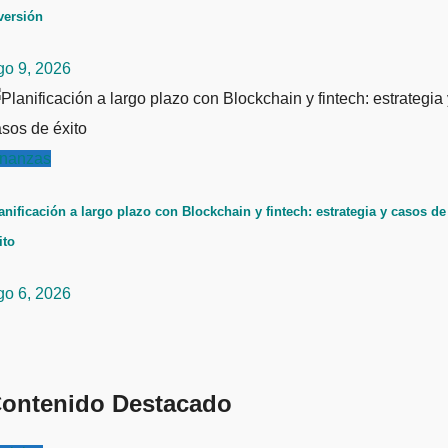
versión
go 9, 2026
inanzas
anificación a largo plazo con Blockchain y fintech: estrategia y casos de
ito
go 6, 2026
ontenido Destacado