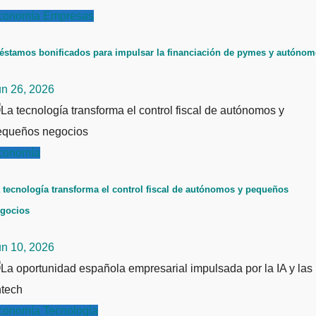
conomía
Empresas
éstamos bonificados para impulsar la financiación de pymes y autóno
un 26, 2026
conomía
 tecnología transforma el control fiscal de autónomos y pequeños
gocios
un 10, 2026
conomía
Tecnología