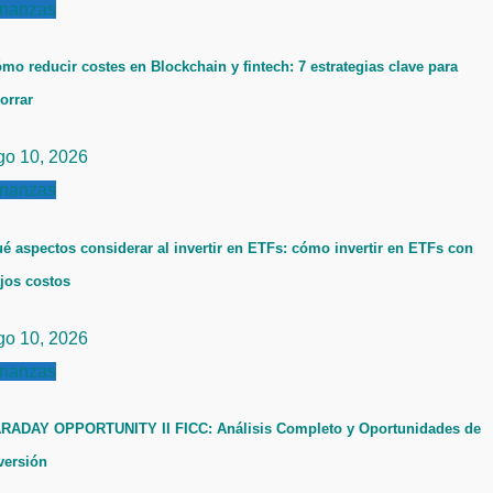
inanzas
mo reducir costes en Blockchain y fintech: 7 estrategias clave para
orrar
go 10, 2026
inanzas
é aspectos considerar al invertir en ETFs: cómo invertir en ETFs con
jos costos
go 10, 2026
inanzas
RADAY OPPORTUNITY II FICC: Análisis Completo y Oportunidades de
versión