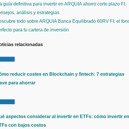
avegación
 guía definitiva para invertir en ARQUIA ahorro corto plazo FI:
e
nsejos, análisis y estrategias
ntradas
escubre todo sobre ARQUIA Banca Equilibrado 60RV FI: el fon
rfecto para tu cartera de inversión
oticias relacionadas
inanzas
ómo reducir costes en Blockchain y fintech: 7 estrategias
lave para ahorrar
inanzas
ué aspectos considerar al invertir en ETFs: cómo invertir e
TFs con bajos costos