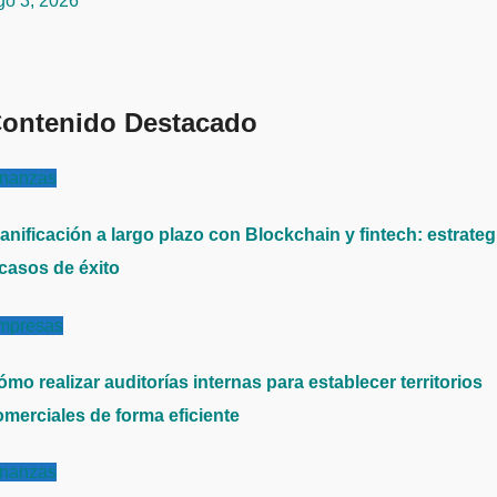
go 3, 2026
ontenido Destacado
inanzas
anificación a largo plazo con Blockchain y fintech: estrateg
 casos de éxito
mpresas
mo realizar auditorías internas para establecer territorios
omerciales de forma eficiente
inanzas