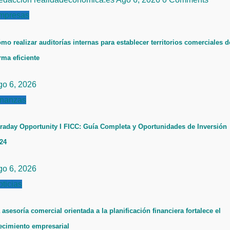
mpresas
mo realizar auditorías internas para establecer territorios comerciales d
rma eficiente
go 6, 2026
inanzas
raday Opportunity I FICC: Guía Completa y Oportunidades de Inversión
24
go 6, 2026
ticias
 asesoría comercial orientada a la planificación financiera fortalece el
ecimiento empresarial