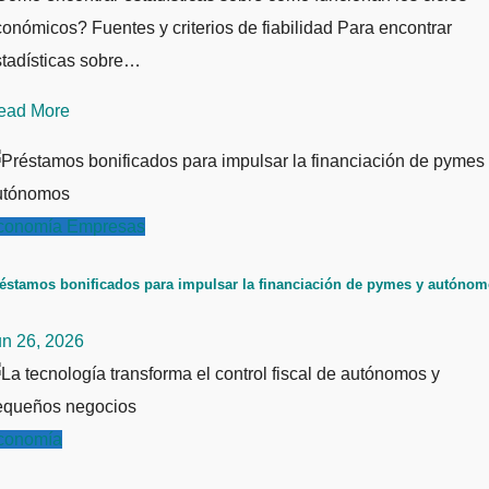
onómicos? Fuentes y criterios de fiabilidad Para encontrar
stadísticas sobre…
ead More
conomía
Empresas
éstamos bonificados para impulsar la financiación de pymes y autóno
un 26, 2026
conomía