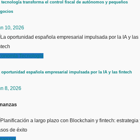
 tecnología transforma el control fiscal de autónomos y pequeños
gocios
un 10, 2026
conomía
Tecnología
 oportunidad española empresarial impulsada por la IA y las fintech
un 8, 2026
inanzas
inanzas