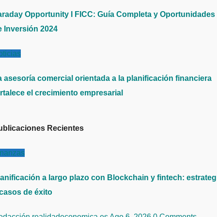
araday Opportunity I FICC: Guía Completa y Oportunidades
e Inversión 2024
ticias
 asesoría comercial orientada a la planificación financiera
rtalece el crecimiento empresarial
ublicaciones Recientes
inanzas
anificación a largo plazo con Blockchain y fintech: estrateg
 casos de éxito
edacción realidadeconomica.es
Ago 6, 2026
0 Comments