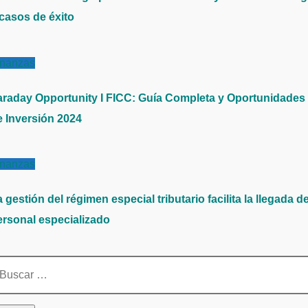
 casos de éxito
inanzas
araday Opportunity I FICC: Guía Completa y Oportunidades
e Inversión 2024
inanzas
 gestión del régimen especial tributario facilita la llegada d
ersonal especializado
scar: