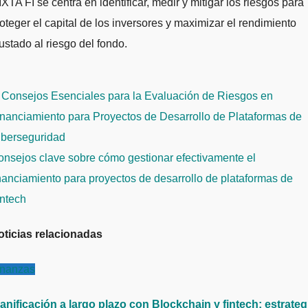
XTA FI se centra en identificar, medir y mitigar los riesgos para
oteger el capital de los inversores y maximizar el rendimiento
ustado al riesgo del fondo.
avegación
 Consejos Esenciales para la Evaluación de Riesgos en
e
nanciamiento para Proyectos de Desarrollo de Plataformas de
ntradas
iberseguridad
nsejos clave sobre cómo gestionar efectivamente el
nanciamiento para proyectos de desarrollo de plataformas de
intech
oticias relacionadas
inanzas
anificación a largo plazo con Blockchain y fintech: estrateg