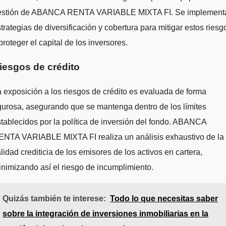
estión de ABANCA RENTA VARIABLE MIXTA FI. Se implement
trategias de diversificación y cobertura para mitigar estos riesg
proteger el capital de los inversores.
iesgos de crédito
 exposición a los riesgos de crédito es evaluada de forma
gurosa, asegurando que se mantenga dentro de los límites
tablecidos por la política de inversión del fondo. ABANCA
ENTA VARIABLE MIXTA FI realiza un análisis exhaustivo de la
lidad crediticia de los emisores de los activos en cartera,
nimizando así el riesgo de incumplimiento.
Quizás también te interese:
Todo lo que necesitas saber
sobre la integración de inversiones inmobiliarias en la