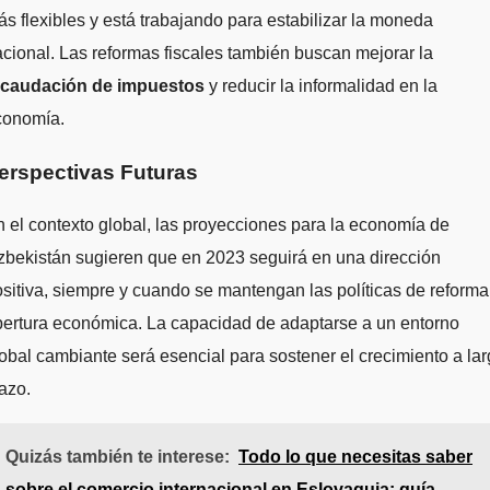
s flexibles y está trabajando para estabilizar la moneda
cional. Las reformas fiscales también buscan mejorar la
ecaudación de impuestos
y reducir la informalidad en la
conomía.
erspectivas Futuras
 el contexto global, las proyecciones para la economía de
bekistán sugieren que en 2023 seguirá en una dirección
sitiva, siempre y cuando se mantengan las políticas de reforma
ertura económica. La capacidad de adaptarse a un entorno
obal cambiante será esencial para sostener el crecimiento a la
azo.
Quizás también te interese:
Todo lo que necesitas saber
sobre el comercio internacional en Eslovaquia: guía