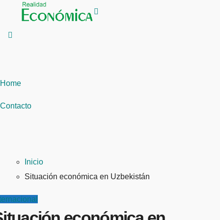
Saltar
al
contenido
Home
Contacto
Inicio
Situación económica en Uzbekistán
ternacional
Situación económica en