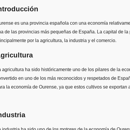
ntroducción
rense es una provincia española con una economía relativamente
a de las provincias más pequeñas de España. La capital de l
incipalmente por la agricultura, la industria y el comercio.
gricultura
 agricultura ha sido históricamente uno de los pilares de la econ
nvertido en uno de los más reconocidos y respetados de España, y
ra la economía de Ourense, ya que estos cultivos se exportan a
ndustria
 industria ha sido uno de los motores de la economía de Ourens