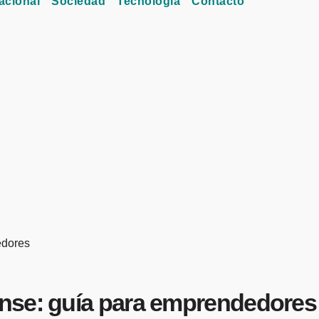
acional
Sociedad
Tecnología
Contacto
edores
nse: guía para emprendedores