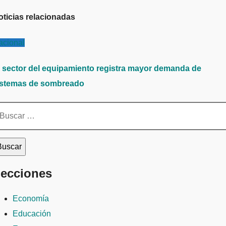
ntradas
oticias relacionadas
acional
l sector del equipamiento registra mayor demanda de
istemas de sombreado
scar:
ecciones
Economía
Educación