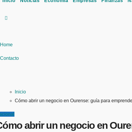
Inicio
Noticias
Economía
Empresas
Finanzas
N
Home
Contacto
Inicio
Cómo abrir un negocio en Ourense: guía para emprend
acional
Cómo abrir un negocio en Oure