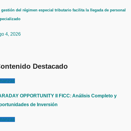
 gestión del régimen especial tributario facilita la llegada de personal
pecializado
go 4, 2026
ontenido Destacado
inanzas
ARADAY OPPORTUNITY II FICC: Análisis Completo y
portunidades de Inversión
inanzas