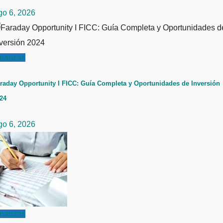
go 6, 2026
inanzas
raday Opportunity I FICC: Guía Completa y Oportunidades de Inversión
24
go 6, 2026
inanzas