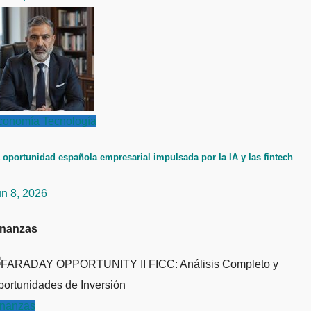
conomía
Tecnología
 oportunidad española empresarial impulsada por la IA y las fintech
un 8, 2026
inanzas
inanzas