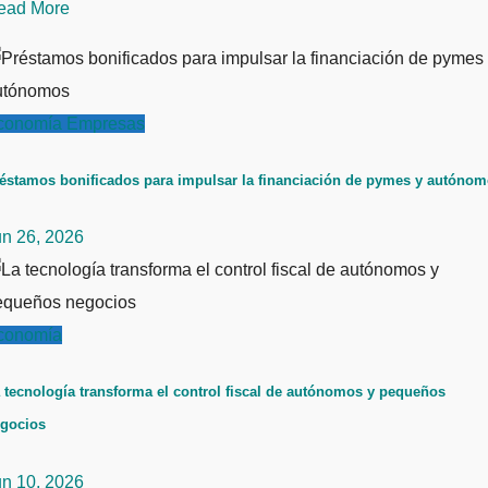
ead More
conomía
Empresas
éstamos bonificados para impulsar la financiación de pymes y autóno
un 26, 2026
conomía
 tecnología transforma el control fiscal de autónomos y pequeños
gocios
un 10, 2026