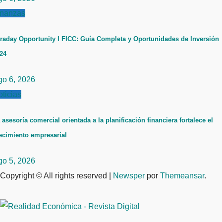
inanzas
raday Opportunity I FICC: Guía Completa y Oportunidades de Inversión
24
go 6, 2026
ticias
 asesoría comercial orientada a la planificación financiera fortalece el
ecimiento empresarial
go 5, 2026
Copyright © All rights reserved
|
Newsper
por
Themeansar
.