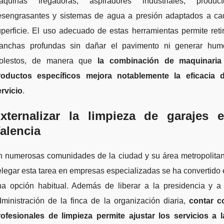
áquinas fregadoras, aspiradores industriales, product
esengrasantes y sistemas de agua a presión adaptados a ca
perficie. El uso adecuado de estas herramientas permite reti
anchas profundas sin dañar el pavimento ni generar hum
olestos, de manera que
la combinación de maquinaria
roductos específicos mejora notablemente la eficacia d
rvicio
.
xternalizar la limpieza de garajes 
alencia
n numerosas comunidades de la ciudad y su área metropolitan
legar esta tarea en empresas especializadas se ha convertido
na opción habitual. Además de liberar a la presidencia y a 
ministración de la finca de la organización diaria,
contar c
rofesionales de limpieza permite ajustar los servicios a l