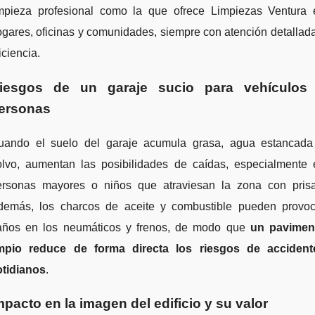
impieza profesional como la que ofrece Limpiezas Ventura 
gares, oficinas y comunidades, siempre con atención detallad
iciencia.
iesgos de un garaje sucio para vehículos
ersonas
uando el suelo del garaje acumula grasa, agua estancada
olvo, aumentan las posibilidades de caídas, especialmente 
ersonas mayores o niños que atraviesan la zona con prisa
demás, los charcos de aceite y combustible pueden provoc
años en los neumáticos y frenos, de modo que
un pavimen
impio reduce de forma directa los riesgos de accident
otidianos
.
mpacto en la imagen del edificio y su valor