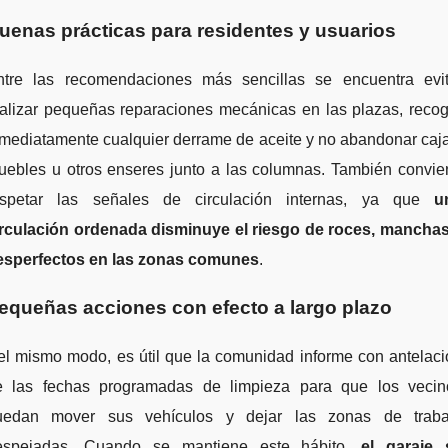
uenas prácticas para residentes y usuarios
ntre las recomendaciones más sencillas se encuentra evit
ealizar pequeñas reparaciones mecánicas en las plazas, recog
mediatamente cualquier derrame de aceite y no abandonar caj
uebles u otros enseres junto a las columnas. También convie
espetar las señales de circulación internas, ya que
u
irculación ordenada disminuye el riesgo de roces, manchas
esperfectos en las zonas comunes
.
equeñas acciones con efecto a largo plazo
el mismo modo, es útil que la comunidad informe con antelaci
e las fechas programadas de limpieza para que los vecin
uedan mover sus vehículos y dejar las zonas de traba
espejadas. Cuando se mantiene este hábito,
el garaje 