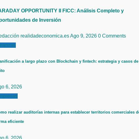
ARADAY OPPORTUNITY II FICC: Análisis Completo y
portunidades de Inversión
edacción realidadeconomica.es
Ago 9, 2026
0 Comments
inanzas
anificación a largo plazo con Blockchain y fintech: estrategia y casos de
ito
go 6, 2026
mpresas
mo realizar auditorías internas para establecer territorios comerciales d
rma eficiente
go 6, 2026