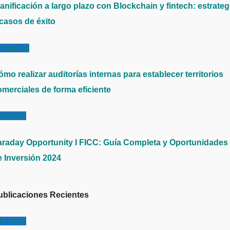
anificación a largo plazo con Blockchain y fintech: estrateg
 casos de éxito
mpresas
mo realizar auditorías internas para establecer territorios
omerciales de forma eficiente
inanzas
araday Opportunity I FICC: Guía Completa y Oportunidades
e Inversión 2024
ublicaciones Recientes
inanzas