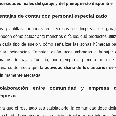
ecesidades reales del garaje y del presupuesto disponible
.
entajas de contar con personal especializado
as plantillas formadas en técnicas de limpieza de garaj
nocen cómo actuar ante manchas difíciles, qué productos utili
n cada tipo de suelo y cómo señalizar las zonas húmedas pa
vitar incidencias. También están acostumbradas a trabajar 
orarios de baja afluencia, por ejemplo a primera hora de 
añana, de modo que
la actividad diaria de los usuarios se 
ínimamente afectada
.
olaboración entre comunidad y empresa 
impieza
ra que el resultado sea satisfactorio, la comunidad debe defi
n claridad qué espera del servicio y trasladar esa informació