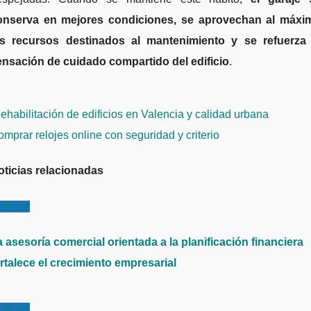
onserva en mejores condiciones, se aprovechan al máxi
os recursos destinados al mantenimiento y se refuerza 
ensación de cuidado compartido del edificio
.
avegación
habilitación de edificios en Valencia y calidad urbana
e
mprar relojes online con seguridad y criterio
ntradas
oticias relacionadas
ticias
 asesoría comercial orientada a la planificación financiera
rtalece el crecimiento empresarial
ticias