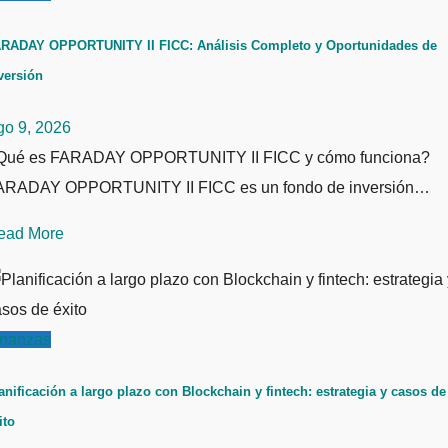
RADAY OPPORTUNITY II FICC: Análisis Completo y Oportunidades de
versión
go 9, 2026
Qué es FARADAY OPPORTUNITY II FICC y cómo funciona?
ARADAY OPPORTUNITY II FICC es un fondo de inversión…
ead More
inanzas
anificación a largo plazo con Blockchain y fintech: estrategia y casos de
ito