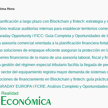
Saltar
tima Hora:
al
contenido
anificación a largo plazo con Blockchain y fintech: estrategia y
mo realizar auditorías internas para establecer territorios come
raday Opportunity I FICC: Guía Completa y Oportunidades de 
 asesoría comercial orientada a la planificación financiera fort
s soluciones de empaque eficiente aseguran la protección en la
erres financieros de la mano de una asesoría laboral, fiscal y f
 gestión del régimen especial tributario facilita la llegada de p
l sector del equipamiento registra mayor demanda de sistemas
ciones de financiamiento en Blockchain y fintech: guía práctic
ARADAY EUROPA I FCRE: Análisis Completo y Oportunidades 