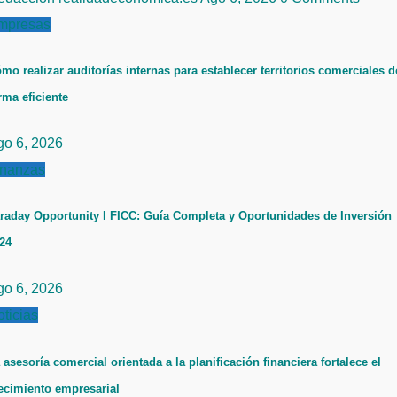
mpresas
mo realizar auditorías internas para establecer territorios comerciales d
rma eficiente
go 6, 2026
inanzas
raday Opportunity I FICC: Guía Completa y Oportunidades de Inversión
24
go 6, 2026
ticias
 asesoría comercial orientada a la planificación financiera fortalece el
ecimiento empresarial