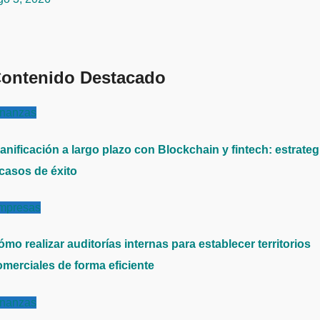
ontenido Destacado
inanzas
anificación a largo plazo con Blockchain y fintech: estrateg
 casos de éxito
mpresas
mo realizar auditorías internas para establecer territorios
omerciales de forma eficiente
inanzas