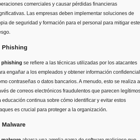
eraciones comerciales y causar pérdidas financieras
gnificativas. Las empresas deben implementar soluciones de
pia de seguridad y formación para el personal para mitigar este
esgo.
. Phishing
l
phishing
se refiere a las técnicas utilizadas por los atacantes
ra engañar a los empleados y obtener información confidencial
mo contraseñas o datos bancarios. A menudo, esto se realiza a
avés de correos electrónicos fraudulentos que parecen legítimos
 educación continua sobre cómo identificar y evitar estos
aques es crucial para proteger a la organización.
. Malware
l
malware
abarca una amplia gama de software malicioso que