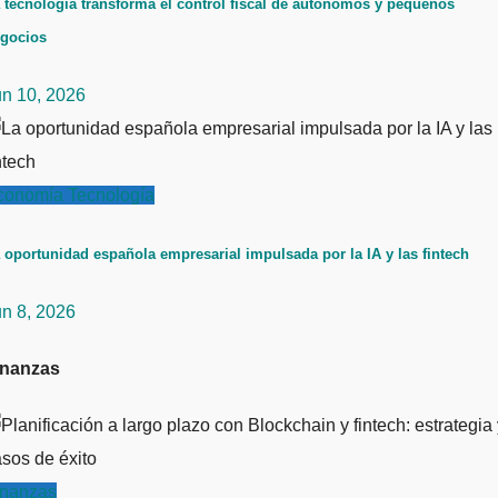
 tecnología transforma el control fiscal de autónomos y pequeños
gocios
un 10, 2026
conomía
Tecnología
 oportunidad española empresarial impulsada por la IA y las fintech
un 8, 2026
inanzas
inanzas