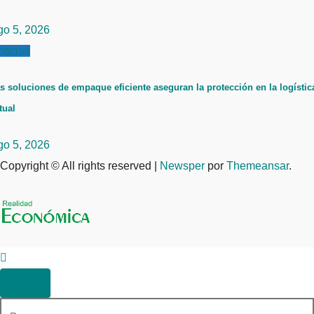
go 5, 2026
ticias
s soluciones de empaque eficiente aseguran la protección en la logístic
tual
go 5, 2026
Copyright © All rights reserved
|
Newsper
por
Themeansar
.
Buscar: