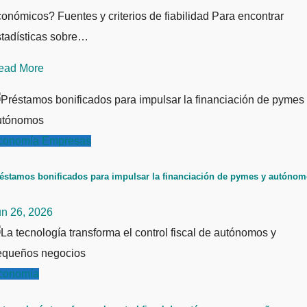
onómicos? Fuentes y criterios de fiabilidad Para encontrar
stadísticas sobre…
ead More
conomía
Empresas
éstamos bonificados para impulsar la financiación de pymes y autóno
un 26, 2026
conomía