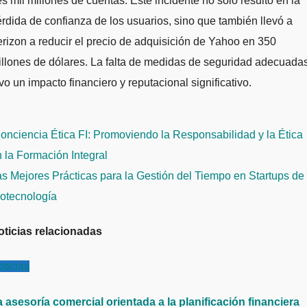
es mil millones de cuentas. Este incidente no solo resultó en la
rdida de confianza de los usuarios, sino que también llevó a
rizon a reducir el precio de adquisición de Yahoo en 350
llones de dólares. La falta de medidas de seguridad adecuada
vo un impacto financiero y reputacional significativo.
avegación
nciencia Ética FI: Promoviendo la Responsabilidad y la Ética
e
 la Formación Integral
ntradas
s Mejores Prácticas para la Gestión del Tiempo en Startups de
iotecnología
oticias relacionadas
ticias
 asesoría comercial orientada a la planificación financiera