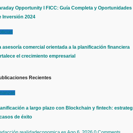
araday Opportunity I FICC: Guía Completa y Oportunidades
e Inversión 2024
ticias
 asesoría comercial orientada a la planificación financiera
rtalece el crecimiento empresarial
ublicaciones Recientes
inanzas
anificación a largo plazo con Blockchain y fintech: estrateg
 casos de éxito
edacción realidadeconomica.es
Ago 6, 2026
0 Comments