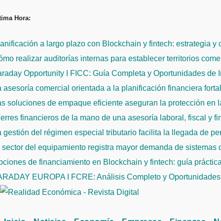
Saltar
tima Hora:
al
contenido
anificación a largo plazo con Blockchain y fintech: estrategia y
mo realizar auditorías internas para establecer territorios come
raday Opportunity I FICC: Guía Completa y Oportunidades de 
 asesoría comercial orientada a la planificación financiera fort
s soluciones de empaque eficiente aseguran la protección en la
erres financieros de la mano de una asesoría laboral, fiscal y f
 gestión del régimen especial tributario facilita la llegada de p
l sector del equipamiento registra mayor demanda de sistemas
ciones de financiamiento en Blockchain y fintech: guía práctic
ARADAY EUROPA I FCRE: Análisis Completo y Oportunidades 