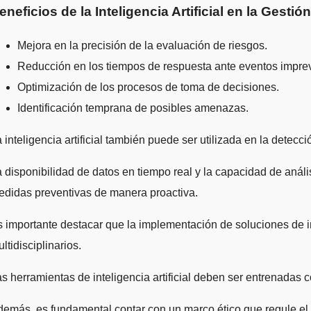
eneficios de la Inteligencia Artificial en la Gesti
Mejora en la precisión de la evaluación de riesgos.
Reducción en los tiempos de respuesta ante eventos imprev
Optimización de los procesos de toma de decisiones.
Identificación temprana de posibles amenazas.
 inteligencia artificial también puede ser utilizada en la detecc
 disponibilidad de datos en tiempo real y la capacidad de análisi
didas preventivas de manera proactiva.
 importante destacar que la implementación de soluciones de int
ltidisciplinarios.
s herramientas de inteligencia artificial deben ser entrenadas c
emás, es fundamental contar con un marco ético que regule el uso