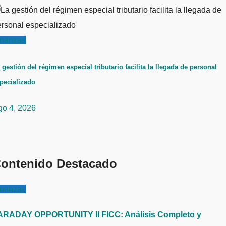
inanzas
 gestión del régimen especial tributario facilita la llegada de personal
pecializado
go 4, 2026
ontenido Destacado
inanzas
ARADAY OPPORTUNITY II FICC: Análisis Completo y