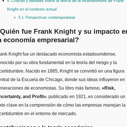
Críticas y debates sobre la teoría de la incertidumbre de Frank
Knight en el contexto actual
Perspectivas contemporáneas
Quién fue Frank Knight y su impacto e
a economía empresarial?
nocido por su obra fundamental en la teoría del riesgo y la
certidumbre. Nacido en 1885, Knight se convirtió en una figura
ntral de la Escuela de Chicago, donde sus ideas influyeron en
eneraciones de economistas. Su libro más famoso,
«Risk,
certainty, and Profit»
, publicado en 1921, es considerado un
exto clave en la comprensión de cómo las empresas manejan la
certidumbre en el entorno de mercado.