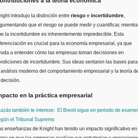
ontribuciones a la teoría económica
ight introdujo la distinción entre
riesgo
e
incertidumbre
,
gumentando que el riesgo se puede medir y cuantificar, mientra
e la incertidumbre es inherentemente impredecible. Esta
ferenciación es crucial para la economía empresarial, ya que
yuda a entender cómo las empresas toman decisiones en
ndiciones de incertidumbre. Sus ideas sentaron las bases para
 análisis moderno del comportamiento empresarial y la teoría d
 decisión.
mpacto en la práctica empresarial
izás también te interese:
El Brexit sigue en periodo de exame
egún el Tribunal Supremo
s enseñanzas de Knight han tenido un impacto significativo en 
rma en que las empresas evalúan sus estrategias y operacione