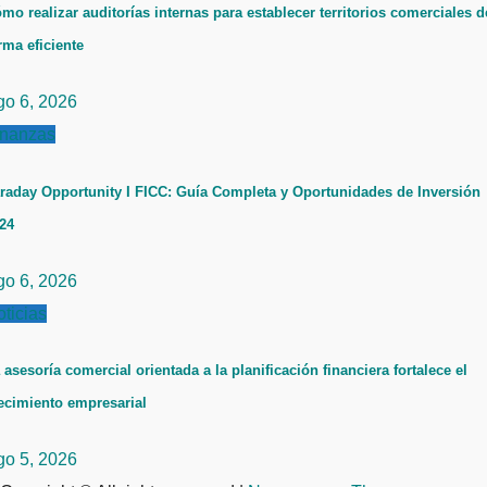
mo realizar auditorías internas para establecer territorios comerciales d
rma eficiente
go 6, 2026
inanzas
raday Opportunity I FICC: Guía Completa y Oportunidades de Inversión
24
go 6, 2026
ticias
 asesoría comercial orientada a la planificación financiera fortalece el
ecimiento empresarial
go 5, 2026