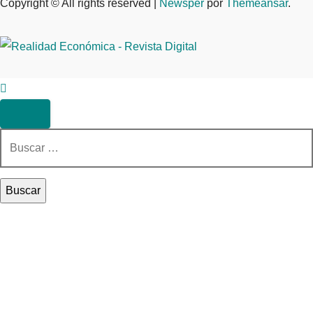
Copyright © All rights reserved
|
Newsper
por
Themeansar
.
Buscar: