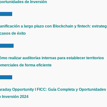
portunidades de Inversión
inanzas
anificación a largo plazo con Blockchain y fintech: estrateg
 casos de éxito
mpresas
mo realizar auditorías internas para establecer territorios
omerciales de forma eficiente
inanzas
araday Opportunity I FICC: Guía Completa y Oportunidades
e Inversión 2024