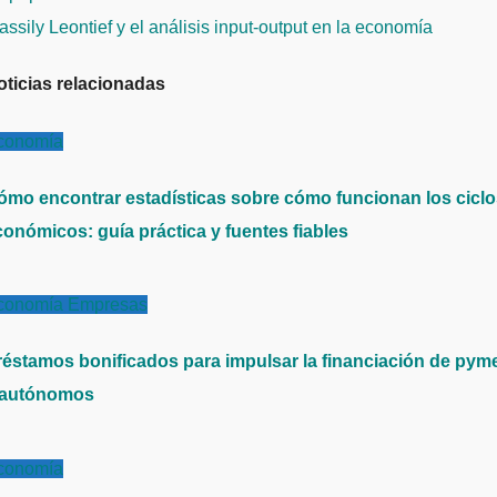
e
ssily Leontief y el análisis input-output en la economía
ntradas
oticias relacionadas
conomía
ómo encontrar estadísticas sobre cómo funcionan los cicl
conómicos: guía práctica y fuentes fiables
conomía
Empresas
réstamos bonificados para impulsar la financiación de pym
 autónomos
conomía