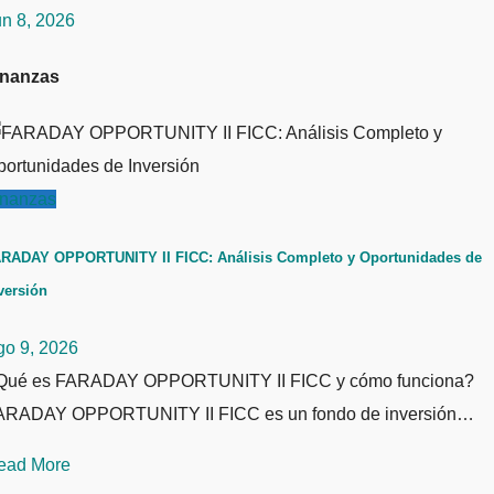
un 8, 2026
inanzas
inanzas
RADAY OPPORTUNITY II FICC: Análisis Completo y Oportunidades de
versión
go 9, 2026
Qué es FARADAY OPPORTUNITY II FICC y cómo funciona?
ARADAY OPPORTUNITY II FICC es un fondo de inversión…
ead More