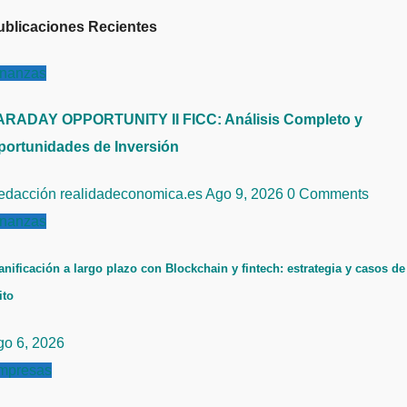
ublicaciones Recientes
inanzas
ARADAY OPPORTUNITY II FICC: Análisis Completo y
portunidades de Inversión
edacción realidadeconomica.es
Ago 9, 2026
0 Comments
inanzas
anificación a largo plazo con Blockchain y fintech: estrategia y casos de
ito
go 6, 2026
mpresas