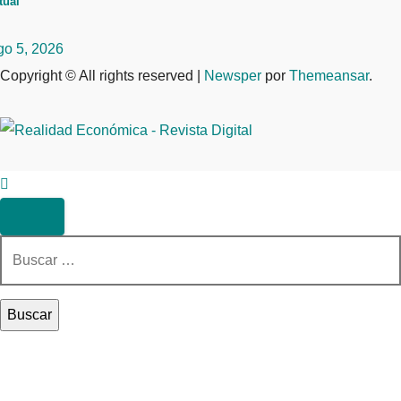
tual
go 5, 2026
Copyright © All rights reserved
|
Newsper
por
Themeansar
.
Buscar: