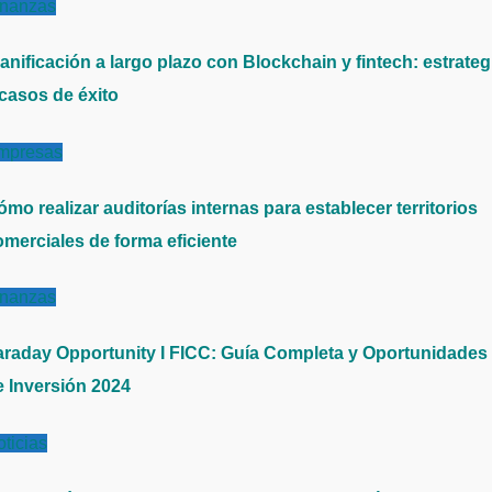
inanzas
anificación a largo plazo con Blockchain y fintech: estrateg
 casos de éxito
mpresas
mo realizar auditorías internas para establecer territorios
omerciales de forma eficiente
inanzas
araday Opportunity I FICC: Guía Completa y Oportunidades
e Inversión 2024
ticias