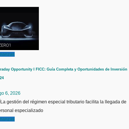
inanzas
raday Opportunity I FICC: Guía Completa y Oportunidades de Inversión
24
go 6, 2026
inanzas