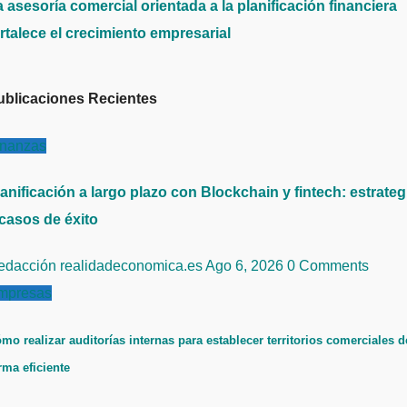
 asesoría comercial orientada a la planificación financiera
rtalece el crecimiento empresarial
ublicaciones Recientes
inanzas
anificación a largo plazo con Blockchain y fintech: estrateg
 casos de éxito
edacción realidadeconomica.es
Ago 6, 2026
0 Comments
mpresas
mo realizar auditorías internas para establecer territorios comerciales d
rma eficiente