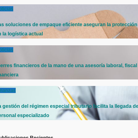
ticias
as soluciones de empaque eficiente aseguran la protección
 la logística actual
ticias
erres financieros de la mano de una asesoría laboral, fiscal
nanciera
inanzas
 gestión del régimen especial tributario facilita la llegada d
ersonal especializado
ublicaciones Recientes