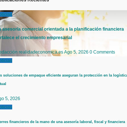
ticias
 asesoría comercial orientada a la planificación financiera
rtalece el crecimiento empresarial
edacción realidadeconomica.es
Ago 5, 2026
0 Comments
ticias
s soluciones de empaque eficiente aseguran la protección en la logístic
tual
go 5, 2026
ticias
erres financieros de la mano de una asesoría laboral, fiscal y financiera