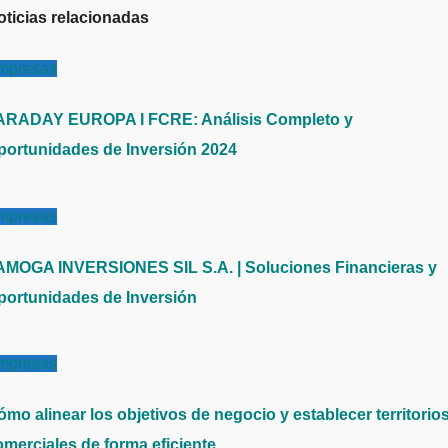
oticias relacionadas
mpresas
ARADAY EUROPA I FCRE: Análisis Completo y
portunidades de Inversión 2024
mpresas
AMOGA INVERSIONES SIL S.A. | Soluciones Financieras y
portunidades de Inversión
mpresas
mo alinear los objetivos de negocio y establecer territorio
omerciales de forma eficiente