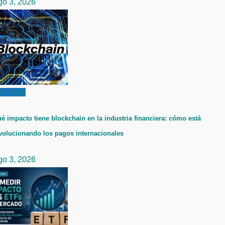
go 3, 2026
inanzas
é impacto tiene blockchain en la industria financiera: cómo está
volucionando los pagos internacionales
go 3, 2026