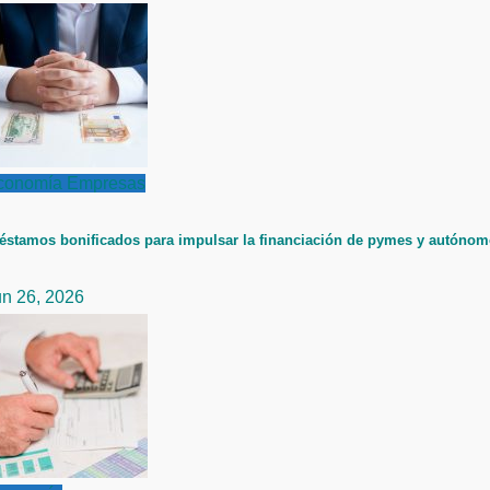
conomía
Empresas
éstamos bonificados para impulsar la financiación de pymes y autóno
un 26, 2026