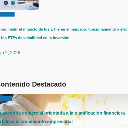
inanzas
mo medir el impacto de los ETFs en el mercado: funcionamiento y efec
 los ETFs de volatilidad en la inversión
go 2, 2026
ontenido Destacado
ticias
 asesoría comercial orientada a la planificación financiera
rtalece el crecimiento empresarial