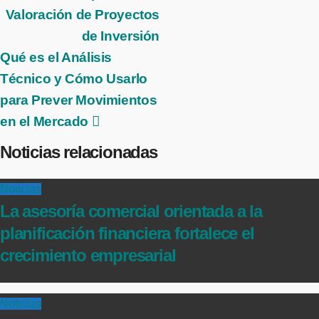
de
Valoración de Proyectos
entradas
de Inversión
Qué es el Análisis
Técnico y Cómo Usarlo
para Prever Movimientos
en el Mercado
Noticias relacionadas
Noticias
La asesoría comercial orientada a la
planificación financiera fortalece el
crecimiento empresarial
Noticias