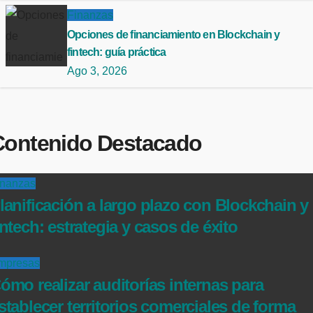
Finanzas
Opciones de financiamiento en Blockchain y
fintech: guía práctica
Ago 3, 2026
Contenido Destacado
inanzas
lanificación a largo plazo con Blockchain y
intech: estrategia y casos de éxito
mpresas
ómo realizar auditorías internas para
stablecer territorios comerciales de forma