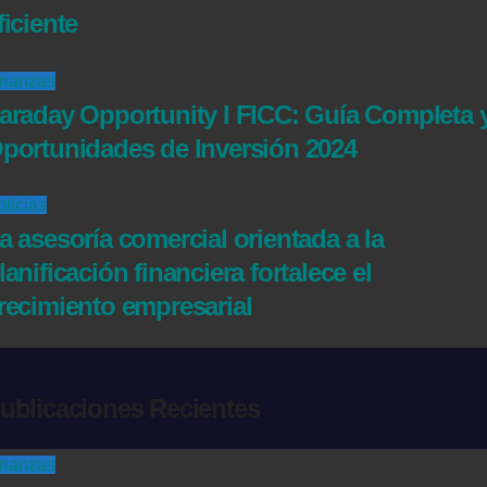
ficiente
inanzas
araday Opportunity I FICC: Guía Completa 
portunidades de Inversión 2024
ticias
a asesoría comercial orientada a la
lanificación financiera fortalece el
recimiento empresarial
ublicaciones Recientes
inanzas