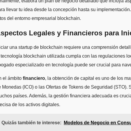
nalmente, elabora un plan de negocio detallado que incluya asp
ra llevar tu idea desde la concepción hasta su implementación.
tos del entorno empresarial blockchain.
spectos Legales y Financieros para Ini
iciar una startup de blockchain requiere una comprensión detal
 tecnología blockchain utilizada cumpla con las regulaciones loc
ogado especializado en tecnología puede ser crucial para naveg
n el ámbito
financiero
, la obtención de capital es uno de los m
 Monedas (ICO) o las Ofertas de Tokens de Seguridad (STO). Si
chos países. Además, la gestión financiera adecuada es crucial p
ecisa de los activos digitales.
Quizás también te interese:
Modelos de Negocio en Consult