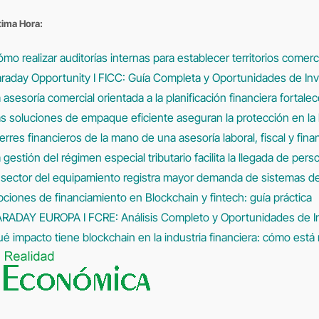
Saltar
tima Hora:
al
contenido
mo realizar auditorías internas para establecer territorios comerc
raday Opportunity I FICC: Guía Completa y Oportunidades de In
 asesoría comercial orientada a la planificación financiera fortale
s soluciones de empaque eficiente aseguran la protección en la l
erres financieros de la mano de una asesoría laboral, fiscal y fina
 gestión del régimen especial tributario facilita la llegada de per
 sector del equipamiento registra mayor demanda de sistemas 
ciones de financiamiento en Blockchain y fintech: guía práctica
ARADAY EUROPA I FCRE: Análisis Completo y Oportunidades de I
é impacto tiene blockchain en la industria financiera: cómo está