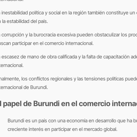
 inestabilidad política y social en la región también constituye 
 la estabilidad del país.
 corrupción y la burocracia excesiva pueden obstaculizar los p
scan participar en el comercio internacional.
 escasez de mano de obra calificada y la falta de capacitación 
ternacional.
nalmente, los conflictos regionales y las tensiones políticas pued
ternacional de Burundi.
l papel de Burundi en el comercio interna
Burundi es un país con una economía en desarrollo que ha buscado expandir su presencia en el comercio internacional. A pesar de los desafíos que enfrenta, el país ha demostrado un
creciente interés en participar en el mercado global.