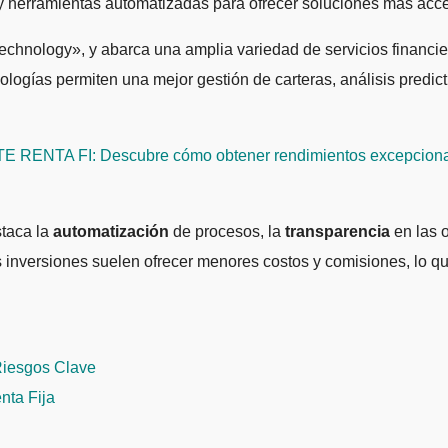
y herramientas automatizadas para ofrecer soluciones más accesi
chnology», y abarca una amplia variedad de servicios financieros 
cnologías permiten una mejor gestión de carteras, análisis predi
TE RENTA FI: Descubre cómo obtener rendimientos excepcion
staca la
automatización
de procesos, la
transparencia
en las o
as inversiones suelen ofrecer menores costos y comisiones, lo q
 Riesgos Clave
nta Fija