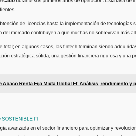
mercado
durante sus primeros años de operación. Esta tasa de fr
lientes.
obtención de licencias hasta la implementación de tecnologías se
o del mercado contribuyen a que muchas no sobrevivan más allá
e total; en algunos casos, las fintech terminan siendo adquirid
ción estratégica sólida, una gestión financiera rigurosa y una 
 Abaco Renta Fija Mixta Global FI: Análisis, rendimiento y 
SOSTENIBLE FI
ogía avanzada en el sector financiero para optimizar y revolucio