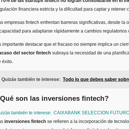
l 70% de las startups fintech no logran consolidarse en el 
gulación financiera estricta y la dificultad para captar y retener c
s empresas fintech enfrentan barreras significativas, desde la 
capacidad para adaptarse rápidamente a cambios regulatorios 
 importante destacar que el fracaso no siempre implica un cierr
acaso del sector fintech
subraya la necesidad de una planifica
 éxito.
Quizás también te interese:
Todo lo que debes saber sobre
Qué son las inversiones fintech?
izás también te interese:
CAIXABANK SELECCION FUTURO 
as
inversiones fintech
se refieren a la incorporación de tecnol