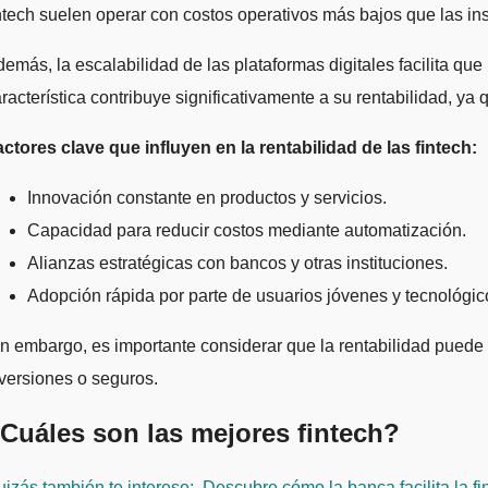
ntech suelen operar con costos operativos más bajos que las in
emás, la escalabilidad de las plataformas digitales facilita qu
racterística contribuye significativamente a su rentabilidad, 
ctores clave que influyen en la rentabilidad de las fintech:
Innovación constante en productos y servicios.
Capacidad para reducir costos mediante automatización.
Alianzas estratégicas con bancos y otras instituciones.
Adopción rápida por parte de usuarios jóvenes y tecnológic
n embargo, es importante considerar que la rentabilidad puede 
versiones o seguros.
Cuáles son las mejores fintech?
izás también te interese:
Descubre cómo la banca facilita la fi