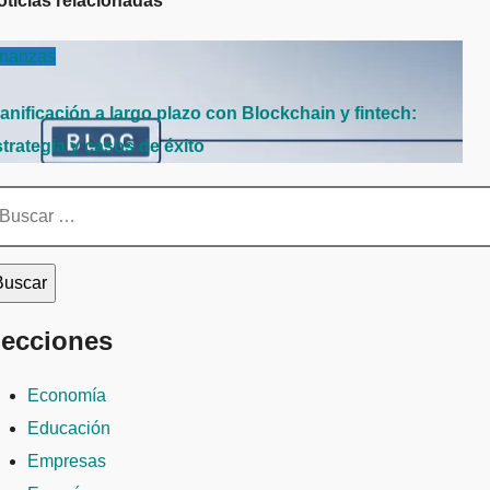
oticias relacionadas
inanzas
anificación a largo plazo con Blockchain y fintech:
trategia y casos de éxito
scar:
ecciones
Economía
Educación
Empresas