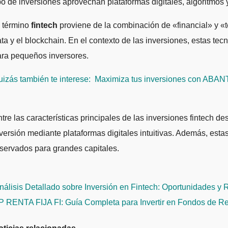
po de inversiones aprovechan plataformas digitales, algoritmos 
l término
fintech
proviene de la combinación de «financial» y «te
ta y el blockchain. En el contexto de las inversiones, estas te
ara pequeños inversores.
izás también te interese:
Maximiza tus inversiones con ABAN
tre las características principales de las inversiones fintech de
versión mediante plataformas digitales intuitivas. Además, est
servados para grandes capitales.
avegación
álisis Detallado sobre Inversión en Fintech: Oportunidades y
e
P RENTA FIJA FI: Guía Completa para Invertir en Fondos de Re
ntradas