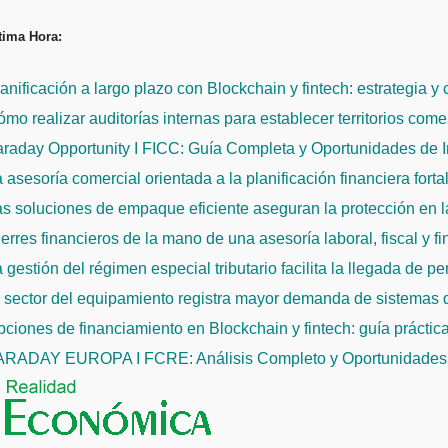
Saltar
tima Hora:
al
contenido
anificación a largo plazo con Blockchain y fintech: estrategia y
mo realizar auditorías internas para establecer territorios come
raday Opportunity I FICC: Guía Completa y Oportunidades de 
 asesoría comercial orientada a la planificación financiera fort
s soluciones de empaque eficiente aseguran la protección en la
erres financieros de la mano de una asesoría laboral, fiscal y f
 gestión del régimen especial tributario facilita la llegada de p
l sector del equipamiento registra mayor demanda de sistemas
ciones de financiamiento en Blockchain y fintech: guía práctic
ARADAY EUROPA I FCRE: Análisis Completo y Oportunidades 