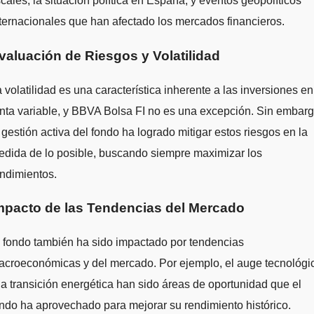
scales, la situación política en España, y eventos geopolíticos
ternacionales que han afectado los mercados financieros.
valuación de Riesgos y Volatilidad
 volatilidad es una característica inherente a las inversiones en
nta variable, y BBVA Bolsa FI no es una excepción. Sin embarg
 gestión activa del fondo ha logrado mitigar estos riesgos en la
dida de lo posible, buscando siempre maximizar los
ndimientos.
mpacto de las Tendencias del Mercado
 fondo también ha sido impactado por tendencias
acroeconómicas y del mercado. Por ejemplo, el auge tecnológi
la transición energética han sido áreas de oportunidad que el
ndo ha aprovechado para mejorar su rendimiento histórico.