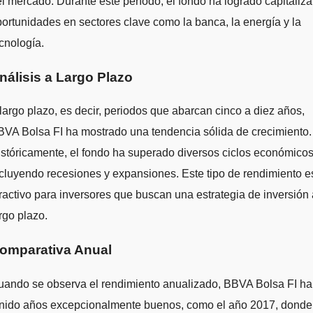
l mercado. Durante este período, el fondo ha logrado capitaliza
ortunidades en sectores clave como la banca, la energía y la
cnología.
nálisis a Largo Plazo
largo plazo, es decir, periodos que abarcan cinco a diez años,
VA Bolsa FI ha mostrado una tendencia sólida de crecimiento.
stóricamente, el fondo ha superado diversos ciclos económicos
cluyendo recesiones y expansiones. Este tipo de rendimiento e
ractivo para inversores que buscan una estrategia de inversión 
rgo plazo.
omparativa Anual
uando se observa el rendimiento anualizado, BBVA Bolsa FI ha
enido años excepcionalmente buenos, como el año 2017, donde