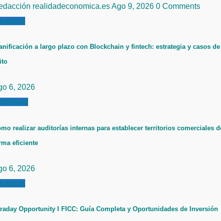
edacción realidadeconomica.es
Ago 9, 2026
0 Comments
inanzas
anificación a largo plazo con Blockchain y fintech: estrategia y casos de
ito
go 6, 2026
mpresas
mo realizar auditorías internas para establecer territorios comerciales d
rma eficiente
go 6, 2026
inanzas
raday Opportunity I FICC: Guía Completa y Oportunidades de Inversión