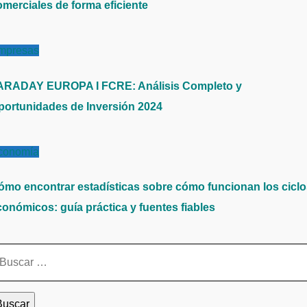
omerciales de forma eficiente
mpresas
ARADAY EUROPA I FCRE: Análisis Completo y
portunidades de Inversión 2024
conomía
ómo encontrar estadísticas sobre cómo funcionan los cicl
conómicos: guía práctica y fuentes fiables
scar: