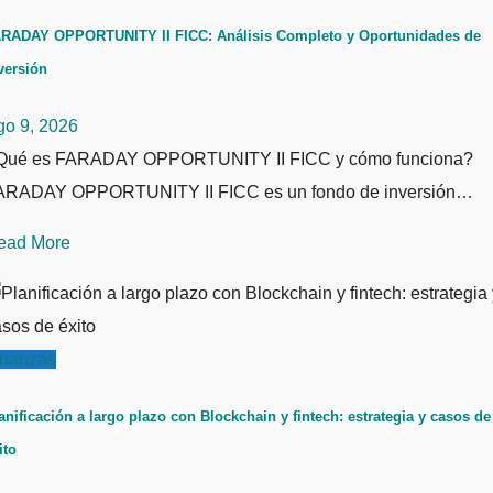
RADAY OPPORTUNITY II FICC: Análisis Completo y Oportunidades de
versión
go 9, 2026
Qué es FARADAY OPPORTUNITY II FICC y cómo funciona?
ARADAY OPPORTUNITY II FICC es un fondo de inversión…
ead More
inanzas
anificación a largo plazo con Blockchain y fintech: estrategia y casos de
ito