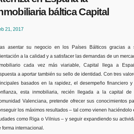
nmobiliaria báltica Capital
eb 21, 2017
ras asentar su negocio en los Países Bálticos gracias a 
ientación a la calidad y a satisfacer las demandas de un merc
nmobiliario cada vez más viariable, Capital llega a Espa
spuesta a aportar también su sello de identidad. Con tres valo
rincipales basados en la rapidez, el desempeño financiero y 
onfianza, esta inmobiliaria, recién llegada a la capital de 
omunidad Valenciana, pretende ofrecer sus conocimientos pa
nseguir los máximos resultados – tal como vienen haciéndolo
udades como Riga o Vilnius – y seguir expandiendo su activi
 forma internacional.