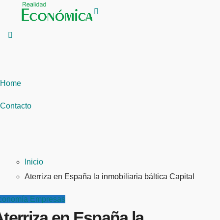
Saltar
al
contenido
Home
Contacto
Inicio
Aterriza en España la inmobiliaria báltica Capital
conomía
Empresas
terriza en España la