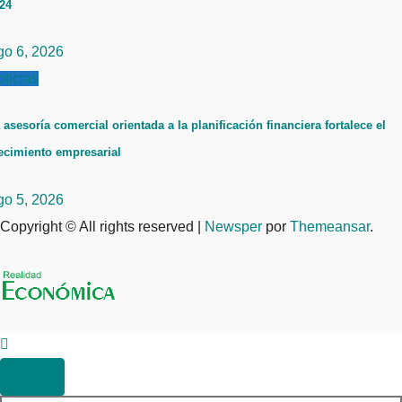
24
go 6, 2026
ticias
 asesoría comercial orientada a la planificación financiera fortalece el
ecimiento empresarial
go 5, 2026
Copyright © All rights reserved
|
Newsper
por
Themeansar
.