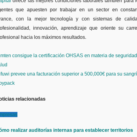
pital
ofrece las mejores condiciones laborales también para 
gentes que apuesten por trabajar en un sector en constan
vance, con la mejor tecnología y con sistemas de calida
rofesionalidad, innovación, aprendizaje que oriente su carre
ofesional hacia los máximos resultados.
avegación
mten consigue la certificación OHSAS en materia de seguridad
e
alud
ntradas
fuwi prevee una facturación superior a 500,000€ para su sangr
oypack
oticias relacionadas
mpresas
mo realizar auditorías internas para establecer territorios