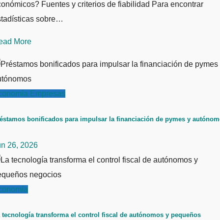
onómicos? Fuentes y criterios de fiabilidad Para encontrar
stadísticas sobre…
ead More
conomía
Empresas
éstamos bonificados para impulsar la financiación de pymes y autóno
un 26, 2026
conomía
 tecnología transforma el control fiscal de autónomos y pequeños