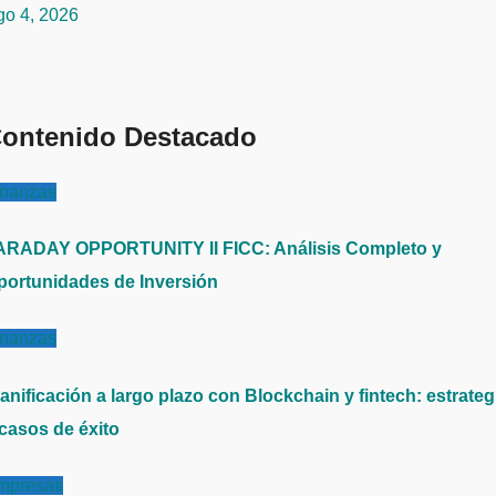
go 4, 2026
ontenido Destacado
inanzas
ARADAY OPPORTUNITY II FICC: Análisis Completo y
portunidades de Inversión
inanzas
anificación a largo plazo con Blockchain y fintech: estrateg
 casos de éxito
mpresas