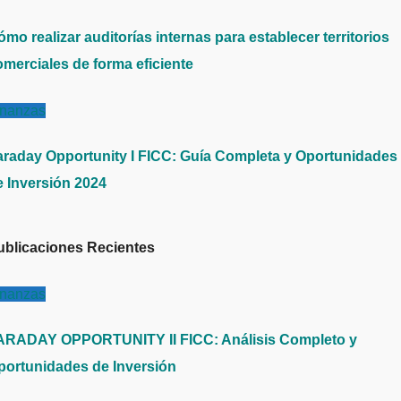
mo realizar auditorías internas para establecer territorios
omerciales de forma eficiente
inanzas
araday Opportunity I FICC: Guía Completa y Oportunidades
e Inversión 2024
ublicaciones Recientes
inanzas
ARADAY OPPORTUNITY II FICC: Análisis Completo y
portunidades de Inversión