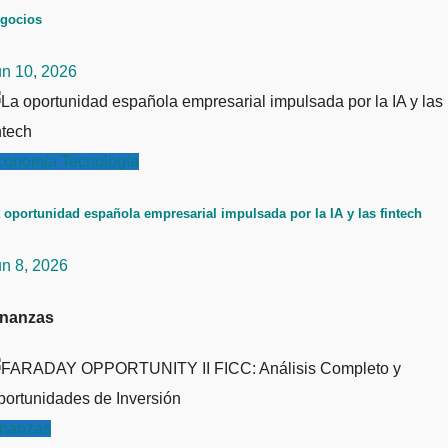
gocios
un 10, 2026
conomía
Tecnología
 oportunidad española empresarial impulsada por la IA y las fintech
un 8, 2026
inanzas
inanzas