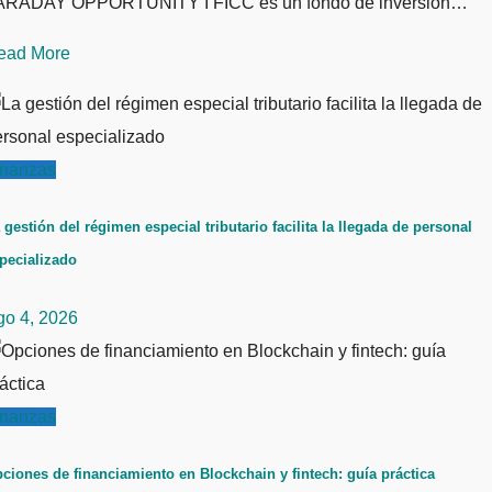
ARADAY OPPORTUNITY I FICC es un fondo de inversión…
ead More
inanzas
 gestión del régimen especial tributario facilita la llegada de personal
pecializado
go 4, 2026
inanzas
ciones de financiamiento en Blockchain y fintech: guía práctica