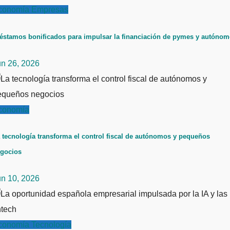
conomía
Empresas
éstamos bonificados para impulsar la financiación de pymes y autóno
un 26, 2026
conomía
 tecnología transforma el control fiscal de autónomos y pequeños
gocios
un 10, 2026
conomía
Tecnología