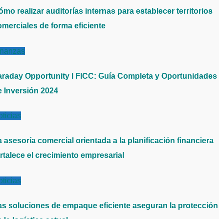
mo realizar auditorías internas para establecer territorios
omerciales de forma eficiente
inanzas
araday Opportunity I FICC: Guía Completa y Oportunidades
e Inversión 2024
ticias
 asesoría comercial orientada a la planificación financiera
rtalece el crecimiento empresarial
ticias
as soluciones de empaque eficiente aseguran la protección