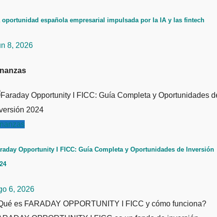
 oportunidad española empresarial impulsada por la IA y las fintech
un 8, 2026
inanzas
inanzas
raday Opportunity I FICC: Guía Completa y Oportunidades de Inversión
24
go 6, 2026
Qué es FARADAY OPPORTUNITY I FICC y cómo funciona?