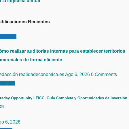
 la logística actual
ublicaciones Recientes
mpresas
mo realizar auditorías internas para establecer territorios
omerciales de forma eficiente
edacción realidadeconomica.es
Ago 6, 2026
0 Comments
inanzas
raday Opportunity I FICC: Guía Completa y Oportunidades de Inversión
24
go 6, 2026