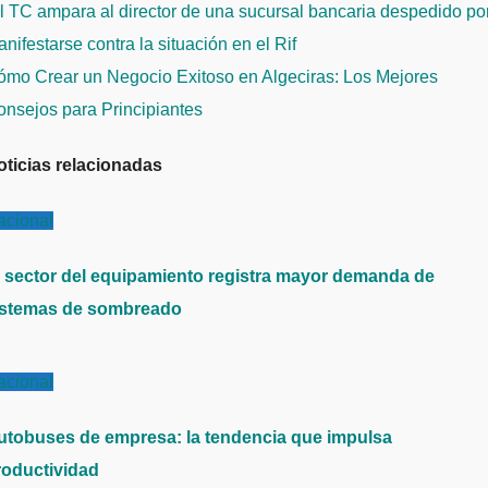
avegación
 TC ampara al director de una sucursal bancaria despedido po
e
nifestarse contra la situación en el Rif
ntradas
ómo Crear un Negocio Exitoso en Algeciras: Los Mejores
onsejos para Principiantes
oticias relacionadas
acional
l sector del equipamiento registra mayor demanda de
istemas de sombreado
acional
utobuses de empresa: la tendencia que impulsa
roductividad