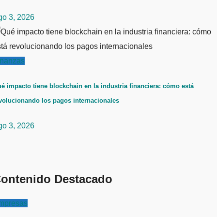
go 3, 2026
inanzas
é impacto tiene blockchain en la industria financiera: cómo está
volucionando los pagos internacionales
go 3, 2026
ontenido Destacado
mpresas