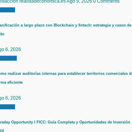
edacción realidadeconomica.es
Ago 9, 2026
0 Comments
inanzas
anificación a largo plazo con Blockchain y fintech: estrategia y casos de
ito
go 6, 2026
mpresas
mo realizar auditorías internas para establecer territorios comerciales d
rma eficiente
go 6, 2026
inanzas
raday Opportunity I FICC: Guía Completa y Oportunidades de Inversión
24