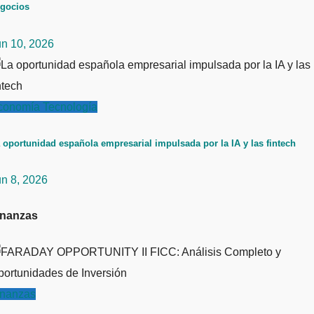
gocios
un 10, 2026
conomía
Tecnología
 oportunidad española empresarial impulsada por la IA y las fintech
un 8, 2026
inanzas
inanzas