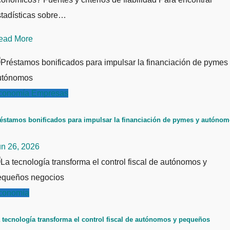
stadísticas sobre…
ead More
conomía
Empresas
éstamos bonificados para impulsar la financiación de pymes y autóno
un 26, 2026
conomía
 tecnología transforma el control fiscal de autónomos y pequeños