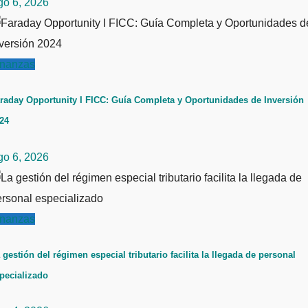
go 6, 2026
inanzas
raday Opportunity I FICC: Guía Completa y Oportunidades de Inversión
24
go 6, 2026
inanzas
 gestión del régimen especial tributario facilita la llegada de personal
pecializado