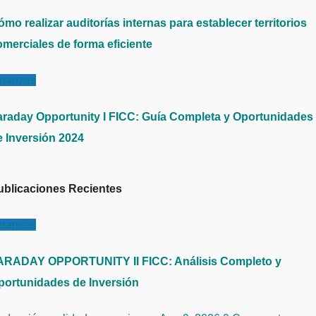
mo realizar auditorías internas para establecer territorios
omerciales de forma eficiente
inanzas
araday Opportunity I FICC: Guía Completa y Oportunidades
e Inversión 2024
ublicaciones Recientes
inanzas
ARADAY OPPORTUNITY II FICC: Análisis Completo y
portunidades de Inversión