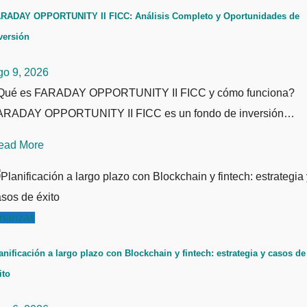
RADAY OPPORTUNITY II FICC: Análisis Completo y Oportunidades de
versión
go 9, 2026
Qué es FARADAY OPPORTUNITY II FICC y cómo funciona?
ARADAY OPPORTUNITY II FICC es un fondo de inversión…
ead More
inanzas
anificación a largo plazo con Blockchain y fintech: estrategia y casos de
ito