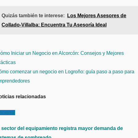
Quizás también te interese:
Los Mejores Asesores de
Collado-Villalba: Encuentra Tu Asesoría Ideal
avegación
ómo Iniciar un Negocio en Alcorcón: Consejos y Mejores
e
ácticas
ntradas
ómo comenzar un negocio en Logroño: guía paso a paso para
mprendedores
oticias relacionadas
acional
l sector del equipamiento registra mayor demanda de
istemas de sombreado