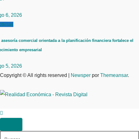
go 6, 2026
ticias
 asesoría comercial orientada a la planificación financiera fortalece el
ecimiento empresarial
go 5, 2026
Copyright © All rights reserved
|
Newsper
por
Themeansar
.
Buscar: