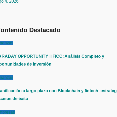
go 4, 2026
ontenido Destacado
inanzas
ARADAY OPPORTUNITY II FICC: Análisis Completo y
portunidades de Inversión
inanzas
anificación a largo plazo con Blockchain y fintech: estrateg
 casos de éxito
mpresas