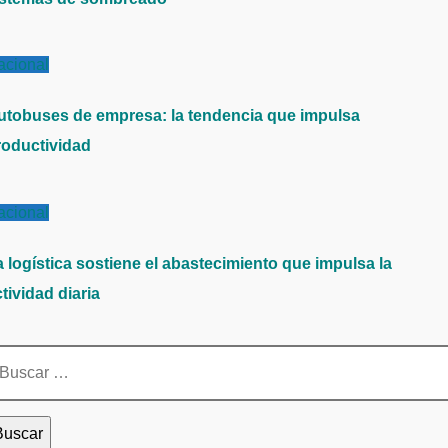
acional
utobuses de empresa: la tendencia que impulsa
roductividad
acional
a logística sostiene el abastecimiento que impulsa la
tividad diaria
scar: