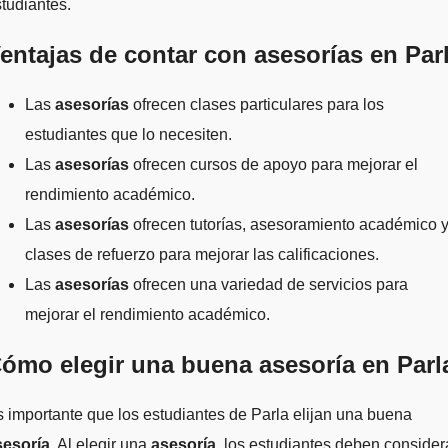
tudiantes.
entajas de contar con asesorías en Par
Las
asesorías
ofrecen clases particulares para los
estudiantes que lo necesiten.
Las
asesorías
ofrecen cursos de apoyo para mejorar el
rendimiento académico.
Las
asesorías
ofrecen tutorías, asesoramiento académico 
clases de refuerzo para mejorar las calificaciones.
Las
asesorías
ofrecen una variedad de servicios para
mejorar el rendimiento académico.
ómo elegir una buena asesoría en Parl
 importante que los estudiantes de Parla elijan una buena
sesoría
. Al elegir una
asesoría
, los estudiantes deben consider